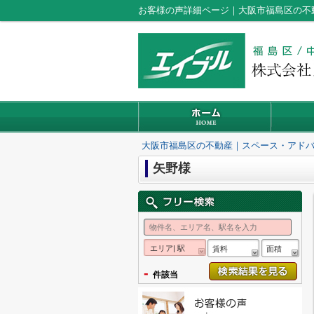
お客様の声詳細ページ｜大阪市福島区の不
大阪市福島区の不動産｜スペース・アド
矢野様
エリア| 駅
賃料
面積
-
件該当