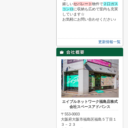
嬉しい
セパレート
物件で
２口ガス
コンロ
に収納も広めで室内も充実
しています☆
お気軽にお問い合わせください♪
更新情報一覧
エイブルネットワーク福島店株式
会社スペースアドバンス
〒553-0003
大阪府大阪市福島区福島５丁目１
３－２３