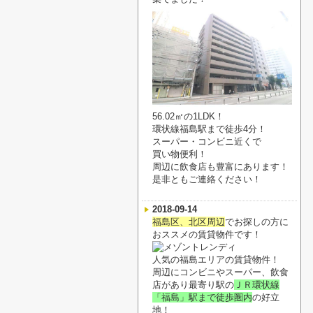
56.02㎡の1LDK！
環状線福島駅まで徒歩4分！
スーパー・コンビニ近くで
買い物便利！
周辺に飲食店も豊富にあります！
是非ともご連絡ください！
2018-09-14
福島区、北区周辺
でお探しの方に
おススメの賃貸物件です！
人気の福島エリアの賃貸物件！
周辺にコンビニやスーパー、飲食
店があり最寄り駅の
ＪＲ環状線
「福島」駅まで徒歩圏内
の好立
地！