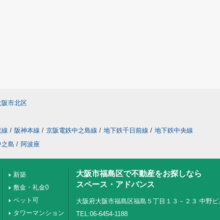
大阪市北区
状線
/
阪神本線
/
京阪電鉄中之島線
/
地下鉄千日前線
/
地下鉄中央線
中之島
/
阿波座
大阪市福島区で不動産をお探しなら
新築
スペース・アドバンス
敷金・礼金0
ペット可
大阪府大阪市福島区福島５丁目１３－２３ 中野ビ
タワーマンション
TEL:06-6454-1188