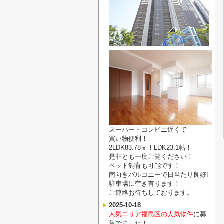
スーパー・コンビニ近くで
買い物便利！
2LDK83.78㎡！LDK23.1帖！
是非とも一度ご覧ください！
ペット飼育も可能です！
南向きバルコニーで日当たり良好!
駐車場に空き有ります！
ご連絡お待ちしております。
2025-10-18
人気エリア福島区の人気物件
に募
集でました！