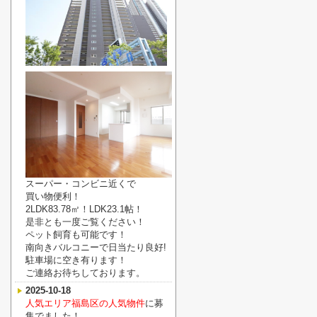
スーパー・コンビニ近くで
買い物便利！
2LDK83.78㎡！LDK23.1帖！
是非とも一度ご覧ください！
ペット飼育も可能です！
南向きバルコニーで日当たり良好!
駐車場に空き有ります！
ご連絡お待ちしております。
2025-10-18
人気エリア福島区の人気物件
に募
集でました！