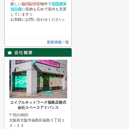
嬉しい
セパレート
物件で
２口ガス
コンロ
に収納も広めで室内も充実
しています☆
お気軽にお問い合わせください♪
更新情報一覧
エイブルネットワーク福島店株式
会社スペースアドバンス
〒553-0003
大阪府大阪市福島区福島５丁目１
３－２３