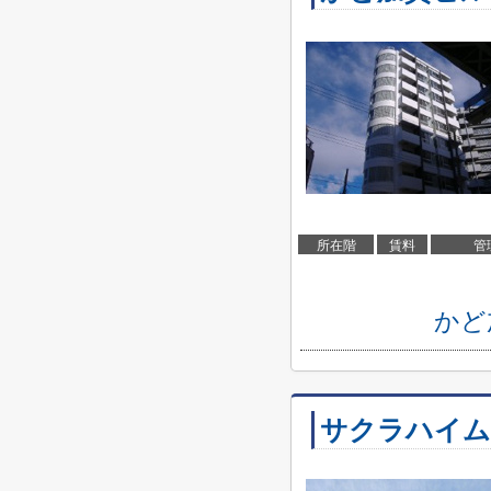
所在階
賃料
管
かど
サクラハイム