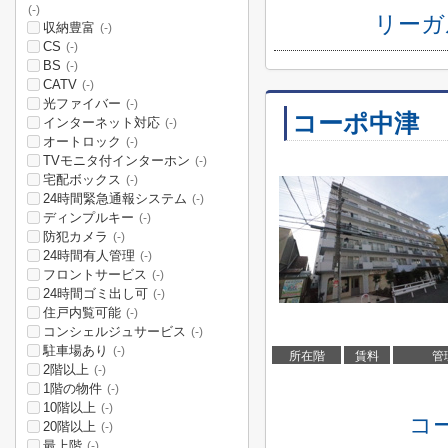
(-)
リーガ
収納豊富
(-)
CS
(-)
BS
(-)
CATV
(-)
光ファイバー
(-)
コーポ中津
インターネット対応
(-)
オートロック
(-)
TVモニタ付インターホン
(-)
宅配ボックス
(-)
24時間緊急通報システム
(-)
ディンプルキー
(-)
防犯カメラ
(-)
24時間有人管理
(-)
フロントサービス
(-)
24時間ゴミ出し可
(-)
住戸内覧可能
(-)
コンシェルジュサービス
(-)
駐車場あり
(-)
所在階
賃料
管
2階以上
(-)
1階の物件
(-)
10階以上
(-)
コ
20階以上
(-)
最上階
(-)