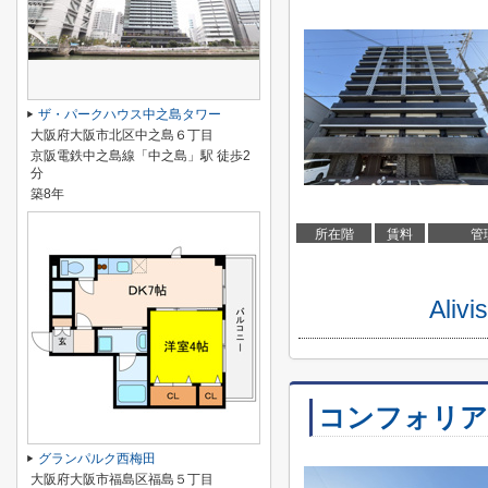
ザ・パークハウス中之島タワー
大阪府大阪市北区中之島６丁目
京阪電鉄中之島線「中之島」駅 徒歩2
分
築8年
所在階
賃料
管
Al
コンフォリア
グランパルク西梅田
大阪府大阪市福島区福島５丁目