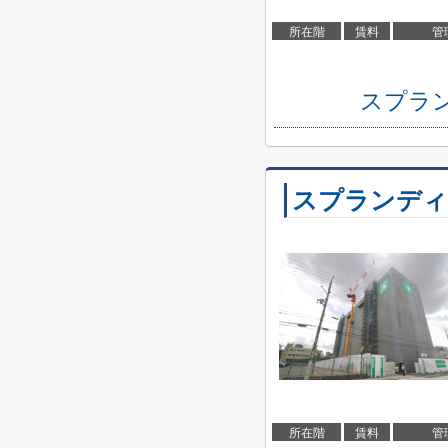
所在階
賃料
管
スプラ
スプランディ
所在階
賃料
管