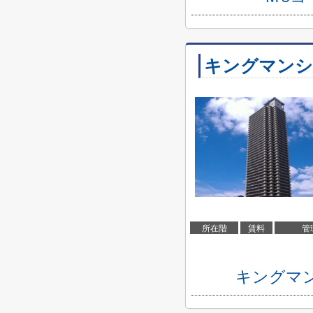
キングマンシ
所在階
賃料
管
キングマ