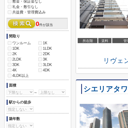
敷金・保証金なし
礼金・敷引なし
共益費・管理費込み
0
件が該当
間取り
所在階
賃料
管
ワンルーム
1K
1DK
1LDK
2K
2DK
リヴェ
2LDK
3K
3DK
3LDK
4K
4DK
4LDK以上
面積
シエリアタワ
～
駅からの徒歩
築年数