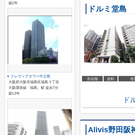
築2年
ドルミ堂島
クレヴィアタワー中之島
所在階
賃料
管
大阪府大阪市福島区福島３丁目
大阪環状線「福島」駅 徒歩7分
築13年
ド
Alivis野田阪