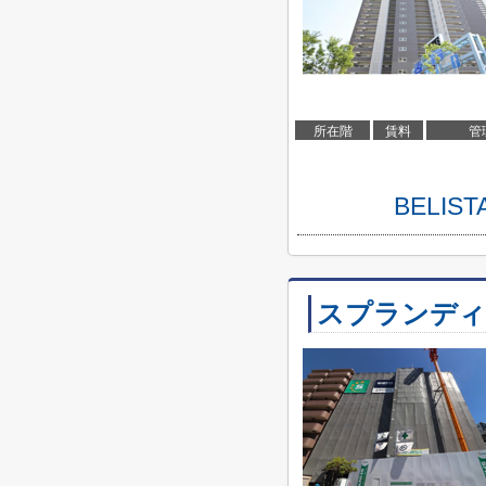
所在階
賃料
管
BELI
スプランディ