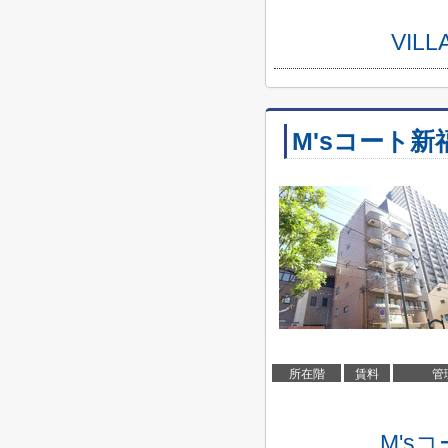
VI
M'sコート新
所在階
賃料
管
M's