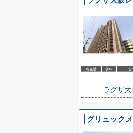
ラグザ大阪レ
所在階
賃料
管
ラグザ大
グリュックメゾ