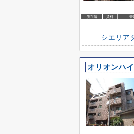
所在階
賃料
管
シエリア
オリオンハイ