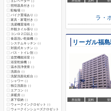
所在階
賃料
管
エレベーター
(-)
照明器具付き
(-)
駐輪場
(-)
バイク置場あり
(-)
ラ・
家具・家電付き
(-)
洗濯機置場有
(-)
外観タイル張り
(-)
コンロ２口以上
(-)
食器洗い乾燥機
(-)
リーガル福島
システムキッチン
(-)
対面式キッチン
(-)
バス・トイレ別
(-)
追焚機能浴室
(-)
浴室乾燥機
(-)
温水洗浄便座
(-)
洗面台
(-)
洗髪洗面化粧台
(-)
シャワー
(-)
独立洗面台
(-)
エアコン
(-)
床暖房
(-)
床下収納
所在階
賃料
管
(-)
ウォークインクロゼット
(-)
ウォークインシューズクロゼット