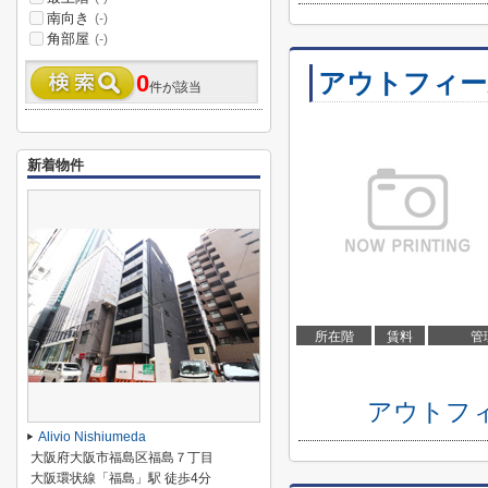
南向き
(-)
角部屋
(-)
アウトフィー
0
件が該当
新着物件
所在階
賃料
管
アウトフ
Alivio Nishiumeda
大阪府大阪市福島区福島７丁目
大阪環状線「福島」駅 徒歩4分