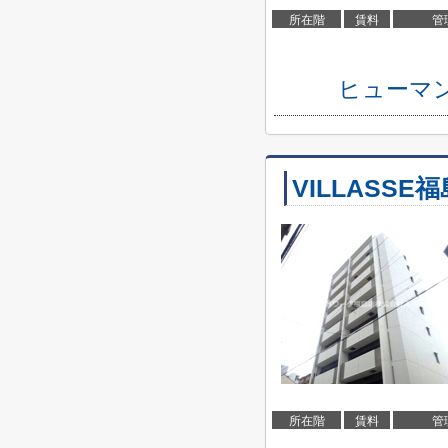
所在階
賃料
管
ヒューマ
VILLASSE福
所在階
賃料
管