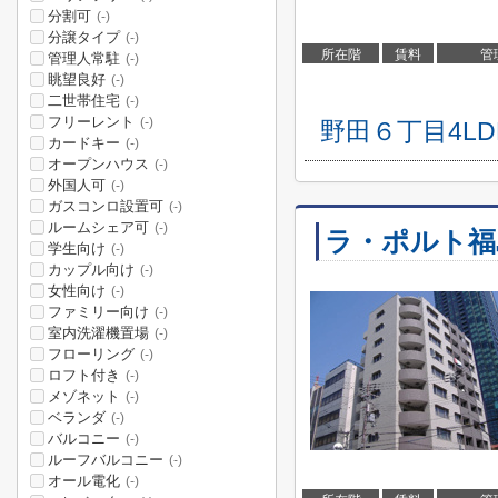
分割可
(-)
分譲タイプ
(-)
所在階
賃料
管
管理人常駐
(-)
眺望良好
(-)
二世帯住宅
(-)
フリーレント
(-)
野田６丁目4L
カードキー
(-)
オープンハウス
(-)
外国人可
(-)
ガスコンロ設置可
(-)
ルームシェア可
(-)
ラ・ポルト福
学生向け
(-)
カップル向け
(-)
女性向け
(-)
ファミリー向け
(-)
室内洗濯機置場
(-)
フローリング
(-)
ロフト付き
(-)
メゾネット
(-)
ベランダ
(-)
バルコニー
(-)
ルーフバルコニー
(-)
オール電化
(-)