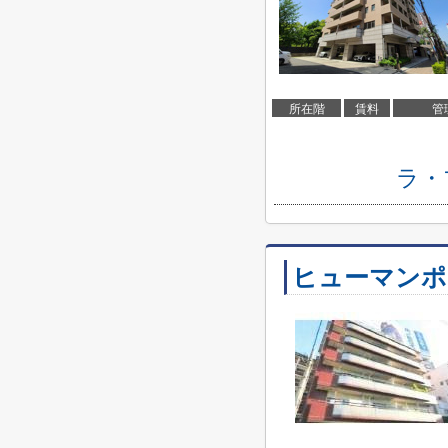
所在階
賃料
管
ラ・
ヒューマンポ