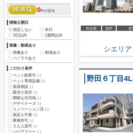
0
件が該当
情報公開日
所在階
賃料
管
指定しない
本日
3日以内
1週間以内
画像・動画あり
シエリア
画像あり
動画あり
パノラマあり
こだわり条件
ペット飼育可
(-)
野田６丁目4
ペット専用設備
(-)
楽器相談
(-)
陽当り良好
(-)
閑静な住宅地
(-)
デザイナーズ
(-)
リノベーション済
(-)
保証人不要
(-)
事務所可
(-)
２人入居可
(-)
バリアフリー
(-)