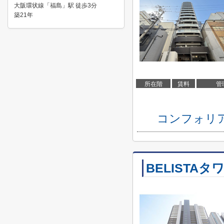
大阪環状線「福島」駅 徒歩3分
築21年
所在階
賃料
管
コンフォリ
BELISTAタ