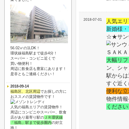
2018-07-01
人気エリ
新婚様・
☆★サン
56.02㎡の1LDK！
環状線福島駅まで徒歩4分！
スーパー・コンビニ近くで
大幅リフ
買い物便利！
ン、シャ
周辺に飲食店も豊富にあります！
是非ともご連絡ください！
駅からは
すぐ近く
2018-09-14
便利な立
福島区、北区周辺
でお探しの方に
おススメの賃貸物件です！
物件情報
ください
人気の福島エリアの賃貸物件！
周辺にコンビニやスーパー、飲食
店があり最寄り駅の
ＪＲ環状線
「福島」駅まで徒歩圏内
の好立
地！