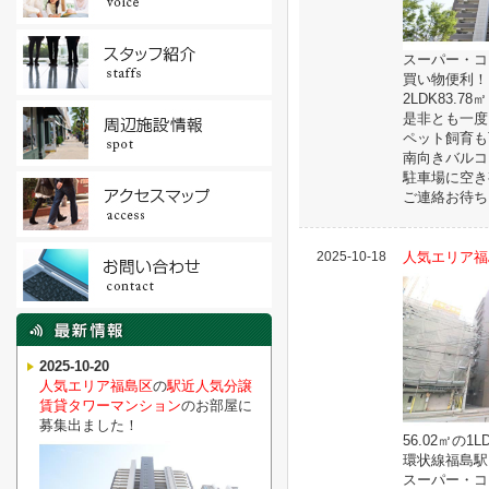
スーパー・コ
買い物便利！
2LDK83.78
是非とも一度
ペット飼育も
南向きバルコ
駐車場に空き
ご連絡お待ち
2025-10-18
人気エリア福
2025-10-20
人気エリア福島区
の
駅近人気分譲
賃貸タワーマンション
のお部屋に
募集出ました！
56.02㎡の1L
環状線福島駅
スーパー・コ