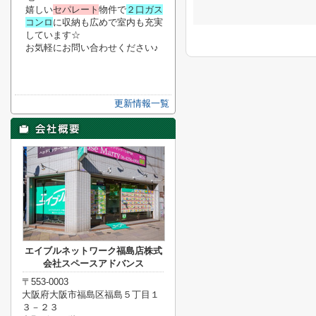
嬉しい
セパレート
物件で
２口ガス
コンロ
に収納も広めで室内も充実
しています☆
お気軽にお問い合わせください♪
更新情報一覧
エイブルネットワーク福島店株式
会社スペースアドバンス
〒553-0003
大阪府大阪市福島区福島５丁目１
３－２３