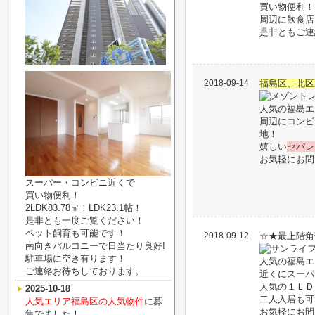
買い物便利！
周辺に飲食店
是非ともご連
2018-09-14
福島区、北区
人気の福島エ
周辺にコンビ
地！
嬉しい
セパレ
お気軽にお問
スーパー・コンビニ近くで
買い物便利！
2LDK83.78㎡！LDK23.1帖！
是非とも一度ご覧ください！
ペット飼育も可能です！
2018-09-12
☆★最上階角
南向きバルコニーで日当たり良好!
駐車場に空き有ります！
人気の福島エ
ご連絡お待ちしております。
近くにスーパ
人気の１ＬＤ
2025-10-18
二人入居も可
人気エリア福島区の人気物件
に募
お気軽にお問
集でました！