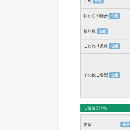
面積
任意
駅からの徒歩
任意
築年数
任意
こだわり条件
任意
その他ご要望
任意
ご連絡先情報
要望
任意