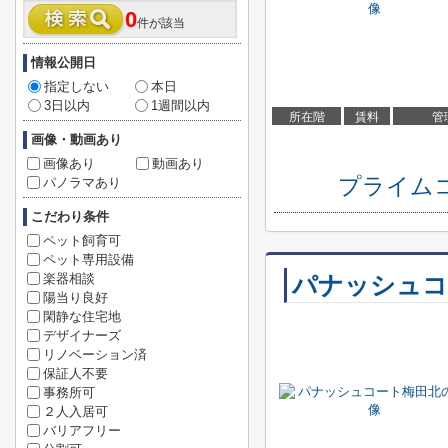
0
件が該当
情報公開日
指定しない
本日
3日以内
1週間以内
所在階
賃料
管
画像・動画あり
画像あり
動画あり
プライム
パノラマあり
こだわり条件
ペット飼育可
ペット専用設備
楽器相談
パナッシュコ
陽当り良好
閑静な住宅地
デザイナーズ
リノベーション済
保証人不要
事務所可
２人入居可
バリアフリー