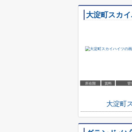
大淀町スカイ
所在階
賃料
管
大淀町