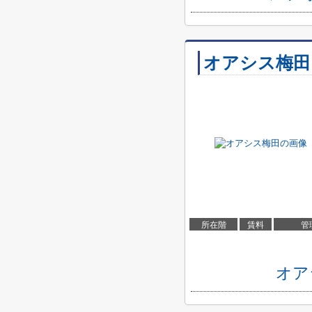
オアシス梅田
所在階
賃料
管
オア