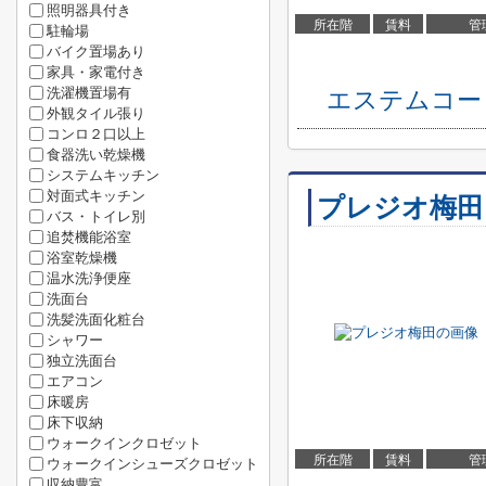
照明器具付き
所在階
賃料
管
駐輪場
バイク置場あり
家具・家電付き
洗濯機置場有
エステムコー
外観タイル張り
コンロ２口以上
食器洗い乾燥機
システムキッチン
対面式キッチン
プレジオ梅田
バス・トイレ別
追焚機能浴室
浴室乾燥機
温水洗浄便座
洗面台
洗髪洗面化粧台
シャワー
独立洗面台
エアコン
床暖房
床下収納
ウォークインクロゼット
所在階
賃料
管
ウォークインシューズクロゼット
収納豊富