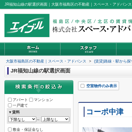
JR福知山線の駅選択画面｜大阪市福島区の不動産｜スペース・アドバンス
大阪市福島区の不動産｜スペース・アドバンス
>
(賃貸)路線・駅から探
JR福知山線の駅選択画面
空室物件のみ表示
アパート
マンション
一戸建て
コーポ中津
▼賃料
～
敷金・保証金なし