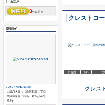
角部屋
0
件が該当
クレストコー
新着物件
所在階
賃料
管
Alivio Nishiumeda
クレス
大阪府大阪市福島区福島７丁目
大阪環状線「福島」駅 徒歩4分
築2年