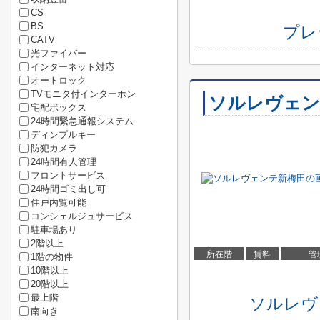
CS
BS
プレ
CATV
光ファイバー
インターネット対応
オートロック
TVモニタ付インターホン
ソルレヴェン
宅配ボックス
24時間緊急通報システム
ディンプルキー
防犯カメラ
24時間有人管理
フロントサービス
24時間ゴミ出し可
住戸内覧可能
コンシェルジュサービス
駐車場あり
2階以上
所在階
賃料
管
1階の物件
10階以上
20階以上
最上階
ソルレヴ
南向き