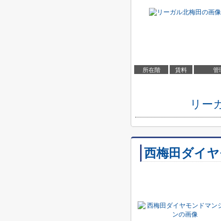
所在階
賃料
管
リー
西梅田ダイヤ