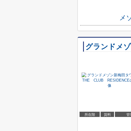
メ
グランドメゾン
所在階
賃料
管