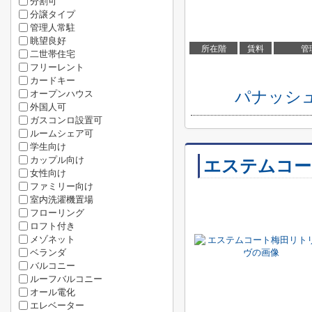
分割可
分譲タイプ
管理人常駐
眺望良好
所在階
賃料
管
二世帯住宅
フリーレント
カードキー
パナッシ
オープンハウス
外国人可
ガスコンロ設置可
ルームシェア可
学生向け
カップル向け
エステムコー
女性向け
ファミリー向け
室内洗濯機置場
フローリング
ロフト付き
メゾネット
ベランダ
バルコニー
ルーフバルコニー
オール電化
エレベーター