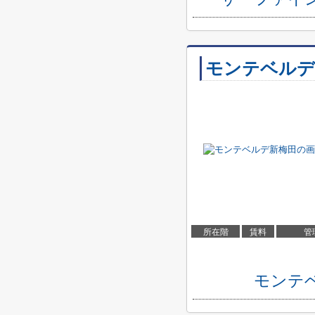
モンテベルデ
所在階
賃料
管
モンテ