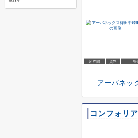
築21年
所在階
賃料
管
アーバネッ
コンフォリア