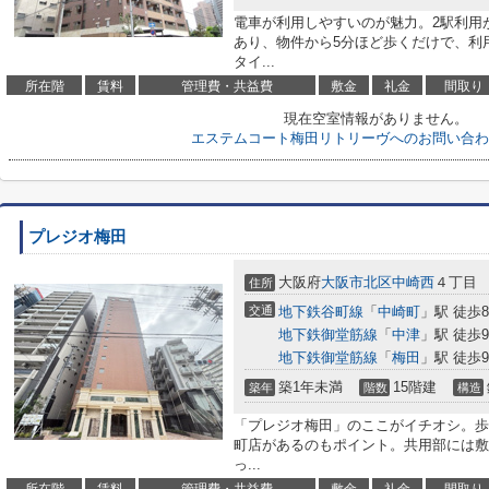
電車が利用しやすいのが魅力。2駅利用
あり、物件から5分ほど歩くだけで、利
タイ...
所在階
賃料
管理費・共益費
敷金
礼金
間取り
現在空室情報がありません。
エステムコート梅田リトリーヴへのお問い合わ
プレジオ梅田
大阪府
大阪市北区
中崎西
４丁目
住所
交通
地下鉄谷町線
「
中崎町
」駅 徒歩
地下鉄御堂筋線
「
中津
」駅 徒歩
地下鉄御堂筋線
「
梅田
」駅 徒歩
築1年未満
15階建
築年
階数
構造
「プレジオ梅田」のここがイチオシ。歩
町店があるのもポイント。共用部には敷
っ...