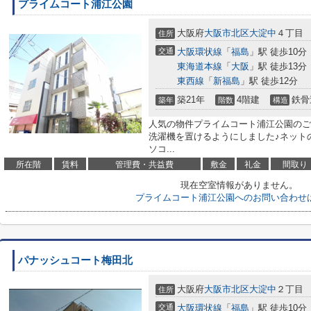
プライムコート浦江公園
大阪府
大阪市北区
大淀中
４丁目
住所
交通
大阪環状線
「
福島
」駅 徒歩10分
東海道本線
「
大阪
」駅 徒歩13分
東西線
「
新福島
」駅 徒歩12分
築21年
4階建
鉄骨
築年
階数
構造
人気の物件プライムコート浦江公園のご
洗濯機を置けるようにしました♪ネット
ソコ...
所在階
賃料
管理費・共益費
敷金
礼金
間取り
現在空室情報がありません。
プライムコート浦江公園へのお問い合わせ
パナッシュコート梅田北
大阪府
大阪市北区
大淀中
２丁目
住所
交通
大阪環状線
「
福島
」駅 徒歩10分