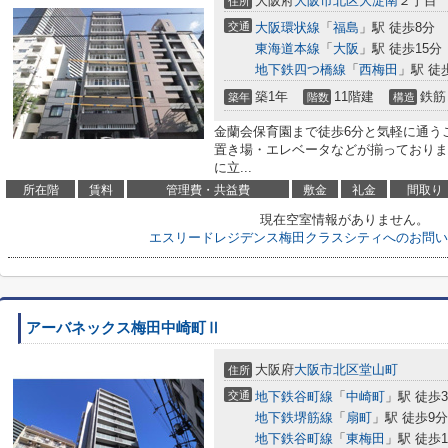
大阪府
大阪市北区
大淀南
２丁目
住所
交通
大阪環状線
「
福島
」駅 徒歩8分
東海道本線
「
大阪
」駅 徒歩15分
地下鉄四つ橋線
「
西梅田
」駅 徒
築1年
11階建
鉄筋
築年
階数
構造
金蘭会保育園まで徒歩6分と気軽に通う
置き場・エレベータなどが揃っておりま
に立...
所在階
賃料
管理費・共益費
敷金
礼金
間取り
現在空室情報がありません。
エスリードレジデンス梅田クラスシティへのお問い
アーバネックス梅田中崎町Ⅱ
大阪府
大阪市北区
堂山町
住所
交通
地下鉄谷町線
「
中崎町
」駅 徒歩
地下鉄堺筋線
「
扇町
」駅 徒歩9分
地下鉄谷町線
「
東梅田
」駅 徒歩1