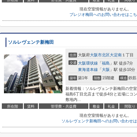
所在階
賃料
管理費・共益費
敷金
礼金
間取り
現在空室情報がありません。
プレジオ梅田へのお問い合わせはこち
ソルレヴェンテ新梅田
大阪府
大阪市北区
大淀南
１丁目
住所
交通
大阪環状線
「
福島
」駅 徒歩7分
東海道本線
「
大阪
」駅 徒歩10分
築1年
15階建
鉄筋
築年
階数
構造
新着情報：ソルレヴェンテ新梅田の空室
福島6丁目北店まで徒歩4分と近場にコ
敷地内...
所在階
賃料
管理費・共益費
敷金
礼金
間取り
現在空室情報がありません。
ソルレヴェンテ新梅田へのお問い合わせは