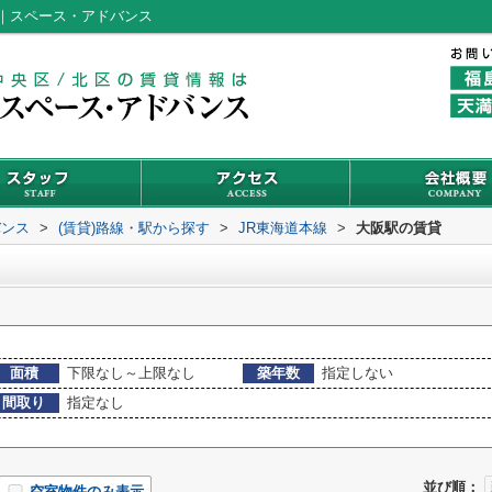
｜スペース・アドバンス
バンス
>
(賃貸)路線・駅から探す
>
JR東海道本線
>
大阪駅の賃貸
面積
下限なし～上限なし
築年数
指定しない
間取り
指定なし
並び順：
空室物件のみ表示