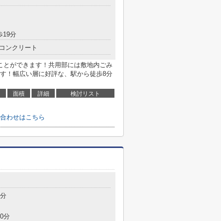
歩19分
コンクリート
ことができます！共用部には敷地内ごみ
す！幅広い層に好評な、駅から徒歩8分
面積
詳細
検討リスト
合わせはこちら
3分
0分