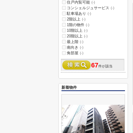
住戸内覧可能
(-)
コンシェルジュサービス
(-)
駐車場あり
(-)
2階以上
(-)
1階の物件
(-)
10階以上
(-)
20階以上
(-)
最上階
(-)
南向き
(-)
角部屋
(-)
67
件が該当
新着物件