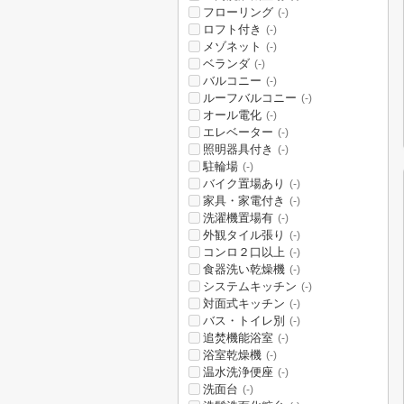
フローリング
(-)
ロフト付き
(-)
メゾネット
(-)
ベランダ
(-)
バルコニー
(-)
ルーフバルコニー
(-)
オール電化
(-)
エレベーター
(-)
照明器具付き
(-)
駐輪場
(-)
バイク置場あり
(-)
家具・家電付き
(-)
洗濯機置場有
(-)
外観タイル張り
(-)
コンロ２口以上
(-)
食器洗い乾燥機
(-)
システムキッチン
(-)
対面式キッチン
(-)
バス・トイレ別
(-)
追焚機能浴室
(-)
浴室乾燥機
(-)
温水洗浄便座
(-)
洗面台
(-)