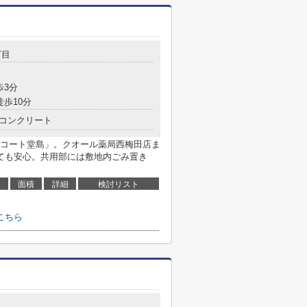
丁目
歩3分
徒歩10分
コンクリート
コート堂島」。クオール薬局西梅田店ま
ても安心。共用部には敷地内ごみ置き
面積
詳細
検討リスト
こちら