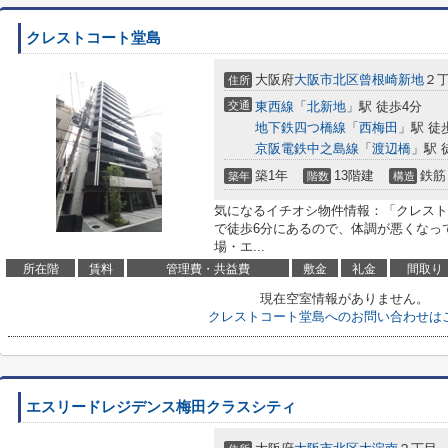
クレストコート堂島
大阪府
大阪市北区
曾根崎新地
２
住所
交通
東西線
「
北新地
」駅 徒歩4分
地下鉄四つ橋線
「
西梅田
」駅 徒
京阪電鉄中之島線
「
渡辺橋
」駅 
築1年
13階建
鉄筋
築年
階数
構造
気になるイチオシ物件情報：「クレスト
で徒歩6分にあるので、体調が悪くなっ
場・エ...
所在階
賃料
管理費・共益費
敷金
礼金
間取り
現在空室情報がありません。
クレストコート堂島へのお問い合わせは
エスリードレジデンス梅田クラスシティ