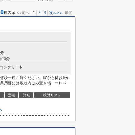
0
棟表示
<<前へ
1
2
3
次へ>>
最初
5分
歩13分
コンクリート
ぜひ一度ご覧ください。家から徒歩6分
共用部には敷地内ごみ置き場・エレベー
面積
詳細
検討リスト
ら