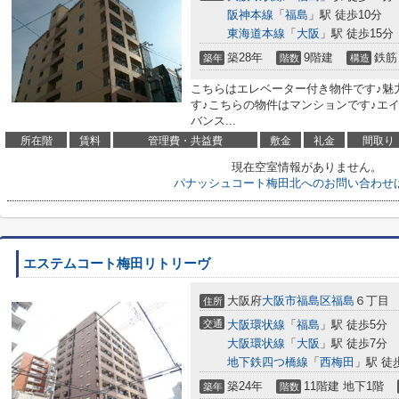
阪神本線
「
福島
」駅 徒歩10分
東海道本線
「
大阪
」駅 徒歩15分
築28年
9階建
鉄筋
築年
階数
構造
こちらはエレベーター付き物件です♪魅
す♪こちらの物件はマンションです♪エ
バンス...
所在階
賃料
管理費・共益費
敷金
礼金
間取り
現在空室情報がありません。
パナッシュコート梅田北へのお問い合わせ
エステムコート梅田リトリーヴ
大阪府
大阪市福島区
福島
６丁目
住所
交通
大阪環状線
「
福島
」駅 徒歩5分
大阪環状線
「
大阪
」駅 徒歩7分
地下鉄四つ橋線
「
西梅田
」駅 徒
築24年
11階建 地下1階
築年
階数