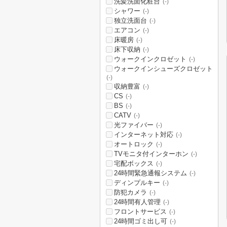
洗髪洗面化粧台
(-)
シャワー
(-)
独立洗面台
(-)
エアコン
(-)
床暖房
(-)
床下収納
(-)
ウォークインクロゼット
(-)
ウォークインシューズクロゼット
(-)
収納豊富
(-)
CS
(-)
BS
(-)
CATV
(-)
光ファイバー
(-)
インターネット対応
(-)
オートロック
(-)
TVモニタ付インターホン
(-)
宅配ボックス
(-)
24時間緊急通報システム
(-)
ディンプルキー
(-)
防犯カメラ
(-)
24時間有人管理
(-)
フロントサービス
(-)
24時間ゴミ出し可
(-)