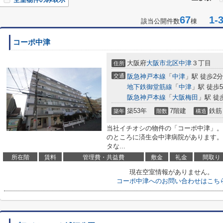
67
1-3
該当公開件数
棟
コーポ中津
大阪府
大阪市北区
中津
３丁目
住所
交通
阪急神戸本線
「
中津
」駅 徒歩2分
地下鉄御堂筋線
「
中津
」駅 徒歩
阪急神戸本線
「
大阪梅田
」駅 徒
築53年
7階建
鉄筋
築年
階数
構造
当社イチオシの物件の「コーポ中津」。
のところに済生会中津病院があります。
タな...
所在階
賃料
管理費・共益費
敷金
礼金
間取り
現在空室情報がありません。
コーポ中津へのお問い合わせはこち