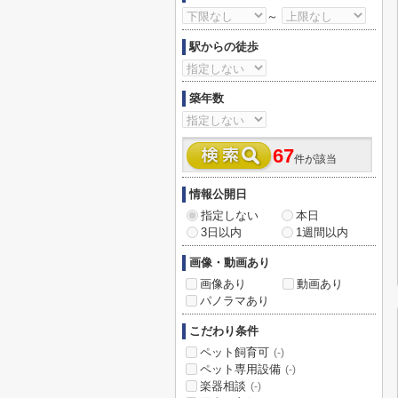
～
駅からの徒歩
築年数
67
件が該当
情報公開日
指定しない
本日
3日以内
1週間以内
画像・動画あり
画像あり
動画あり
パノラマあり
こだわり条件
ペット飼育可
(-)
ペット専用設備
(-)
楽器相談
(-)