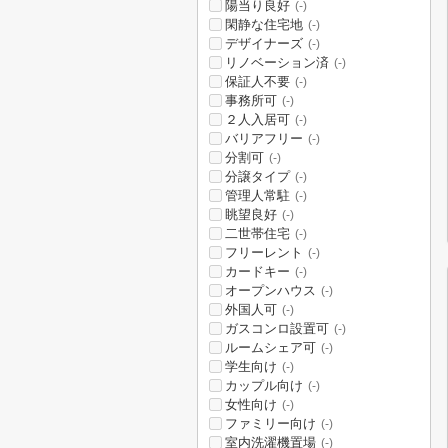
陽当り良好
(-)
閑静な住宅地
(-)
デザイナーズ
(-)
リノベーション済
(-)
保証人不要
(-)
事務所可
(-)
２人入居可
(-)
バリアフリー
(-)
分割可
(-)
分譲タイプ
(-)
管理人常駐
(-)
眺望良好
(-)
二世帯住宅
(-)
フリーレント
(-)
カードキー
(-)
オープンハウス
(-)
外国人可
(-)
ガスコンロ設置可
(-)
ルームシェア可
(-)
学生向け
(-)
カップル向け
(-)
女性向け
(-)
ファミリー向け
(-)
室内洗濯機置場
(-)