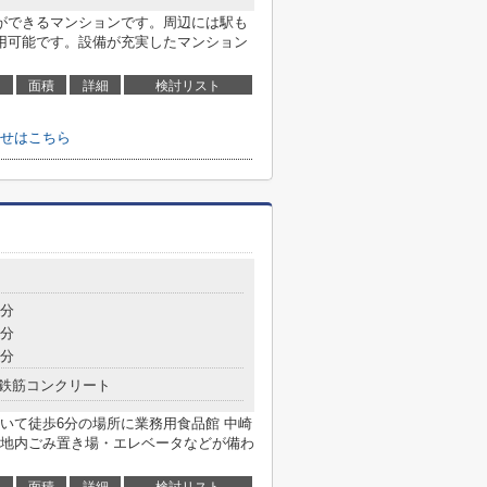
ができるマンションです。周辺には駅も
用可能です。設備が充実したマンション
面積
詳細
検討リスト
せはこちら
8分
9分
9分
鉄筋コンクリート
いて徒歩6分の場所に業務用食品館 中崎
地内ごみ置き場・エレベータなどが備わ