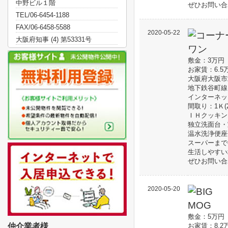
中野ビル１階
ぜひお問い合
TEL/06-6454-1188
FAX/06-6458-5588
2020-05-22
大阪府知事 (4) 第53331号
敷金：3万円 
お家賃：6.5
大阪府大阪市
地下鉄谷町線
インターネッ
間取り：1Ｋ(2
ＩＨクッキン
独立洗面台・
温水洗浄便座
スーパーまで
生活しやすい
ぜひお問い合
2020-05-20
敷金：5万円
仲介業者様
お家賃：8.2