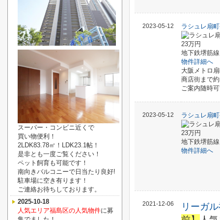
2023-05-12
ラシュレ扇町
2
地下鉄堺筋線
物件詳細へ
大阪メトロ扇
商店街まで約
ご案内随時可
2023-05-12
ラシュレ扇町
スーパー・コンビニ近くで
23万円
買い物便利！
地下鉄堺筋線
2LDK83.78㎡！LDK23.1帖！
物件詳細へ
是非とも一度ご覧ください！
ペット飼育も可能です！
南向きバルコニーで日当たり良好!
駐車場に空き有ります！
ご連絡お待ちしております。
2025-10-18
2021-12-06
リーガル
人気エリア福島区の人気物件
に募
前】
人気
集でました！