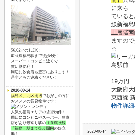
に来
ていると
線新福
上層階南
ますので
56.02㎡の1LDK！
環状線福島駅まで徒歩4分！
スーパー・コンビニ近くで
買い物便利！
周辺に飲食店も豊富にあります！
是非ともご連絡ください！
19万円
大阪府大
2018-09-14
福島区、北区周辺
でお探しの方に
東西線 
おススメの賃貸物件です！
物件詳細
人気の福島エリアの賃貸物件！
周辺にコンビニやスーパー、飲食
店があり最寄り駅の
ＪＲ環状線
「福島」駅まで徒歩圏内
の好立
2020-06-14
地！