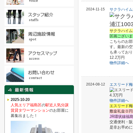
2024-11-15
サクラハイム浦
サクラハイム
区画ございま
こちらのお部
す。最新の空
も承っており
12.2万円
物件詳細へ
2024-08-12
エスリード梅
4.3万円
2025-10-20
物件詳細へ
人気エリア福島区
の
駅近人気分譲
エスリード梅
賃貸タワーマンション
のお部屋に
敷金礼金０円
募集出ました！
JR環状線福
交通便利・阪
是非お早めに