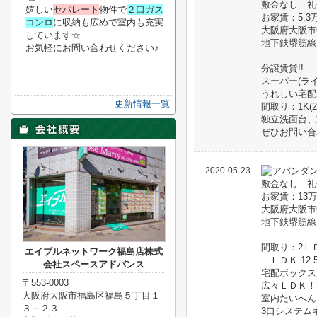
敷金なし 礼
嬉しい
セパレート
物件で
２口ガス
お家賃：5.3
コンロ
に収納も広めで室内も充実
大阪府大阪市
しています☆
地下鉄堺筋線
お気軽にお問い合わせください♪
分譲賃貸!!
スーパー(ラ
うれしい宅配
更新情報一覧
間取り：1K(20
独立洗面台、
ぜひお問い合
2020-05-23
敷金なし 礼
お家賃：13
大阪府大阪市
地下鉄堺筋線
間取り：2ＬＤＫ
エイブルネットワーク福島店株式
ＬＤＫ 12.5
会社スペースアドバンス
宅配ボックス
〒553-0003
広々ＬＤＫ！
大阪府大阪市福島区福島５丁目１
室内たいへん
３－２３
3口システム