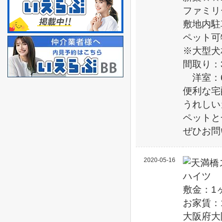
ファミリ
敷地内駐車
ペット可
※大型犬
間取り：3
洋室：6.
便利な宅
うれしい
ペットと
ぜひお問
2020-05-16
敷金：1
お家賃：
大阪府大