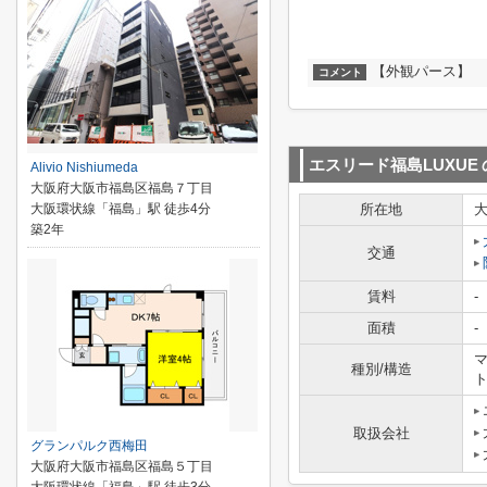
【外観パース】
コメント
エスリード福島LUXUE
Alivio Nishiumeda
大阪府大阪市福島区福島７丁目
大阪環状線「福島」駅 徒歩4分
所在地
築2年
交通
賃料
-
面積
-
マ
種別/構造
取扱会社
グランパルク西梅田
大阪府大阪市福島区福島５丁目