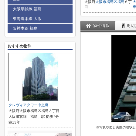
大阪府
大阪市福島区
福島
６丁
目
大阪環状線 福島
東海道本線 大阪
物件情報
周辺
阪神本線 福島
おすすめ物件
クレヴィアタワー中之島
大阪府大阪市福島区福島３丁目
大阪環状線「福島」駅 徒歩7分
築13年
※写真や図と実際の現状と