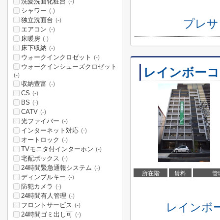
洗髪洗面化粧台
(-)
シャワー
(-)
独立洗面台
(-)
プレサ
エアコン
(-)
床暖房
(-)
床下収納
(-)
ウォークインクロゼット
(-)
ウォークインシューズクロゼット
レインボーコ
(-)
収納豊富
(-)
CS
(-)
BS
(-)
CATV
(-)
光ファイバー
(-)
インターネット対応
(-)
オートロック
(-)
TVモニタ付インターホン
(-)
宅配ボックス
(-)
24時間緊急通報システム
(-)
所在階
賃料
管
ディンプルキー
(-)
防犯カメラ
(-)
24時間有人管理
(-)
レインボ
フロントサービス
(-)
24時間ゴミ出し可
(-)