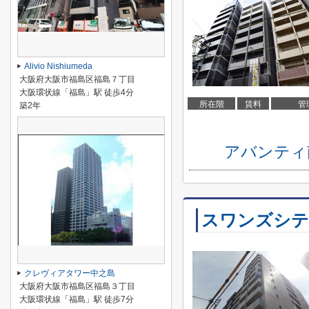
Alivio Nishiumeda
大阪府大阪市福島区福島７丁目
大阪環状線「福島」駅 徒歩4分
所在階
賃料
管
築2年
アバンティ
スワンズシテ
クレヴィアタワー中之島
大阪府大阪市福島区福島３丁目
大阪環状線「福島」駅 徒歩7分