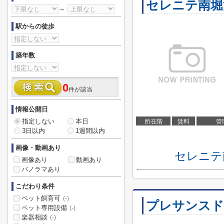
セレニテ南堀
～
駅からの徒歩
築年数
0
件が該当
情報公開日
指定しない
本日
所在階
賃料
管
3日以内
1週間以内
画像・動画あり
セレニテ
画像あり
動画あり
パノラマあり
こだわり条件
ペット飼育可
(-)
プレサンスド
ペット専用設備
(-)
楽器相談
(-)