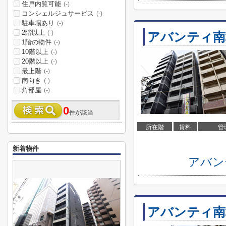
住戸内覧可能
(-)
コンシェルジュサービス
(-)
駐車場あり
(-)
2階以上
(-)
アバンティ南
1階の物件
(-)
10階以上
(-)
20階以上
(-)
最上階
(-)
南向き
(-)
角部屋
(-)
0
件が該当
所在階
賃料
管
新着物件
アバン
アバンティ南