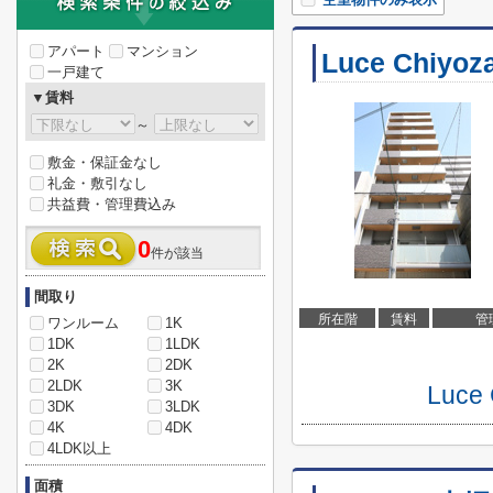
アパート
マンション
Luce Chiyoza
一戸建て
▼賃料
～
敷金・保証金なし
礼金・敷引なし
共益費・管理費込み
0
件が該当
間取り
所在階
賃料
管
ワンルーム
1K
1DK
1LDK
2K
2DK
2LDK
3K
Luc
3DK
3LDK
4K
4DK
4LDK以上
面積