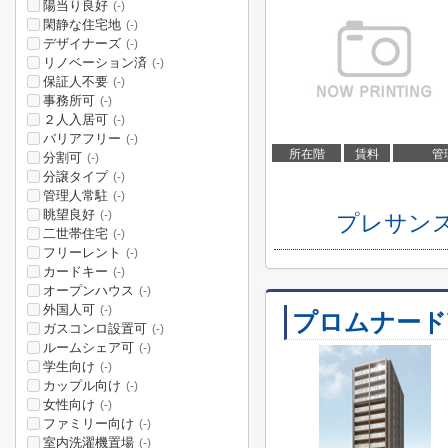
陽当り良好
(-)
閑静な住宅地
(-)
デザイナーズ
(-)
リノベーション済
(-)
保証人不要
(-)
事務所可
(-)
２人入居可
(-)
バリアフリー
(-)
所在階
賃料
管
分割可
(-)
分譲タイプ
(-)
管理人常駐
(-)
眺望良好
(-)
プレサン
二世帯住宅
(-)
フリーレント
(-)
カードキー
(-)
オープンハウス
(-)
外国人可
(-)
プロムナード
ガスコンロ設置可
(-)
ルームシェア可
(-)
学生向け
(-)
カップル向け
(-)
女性向け
(-)
ファミリー向け
(-)
室内洗濯機置場
(-)