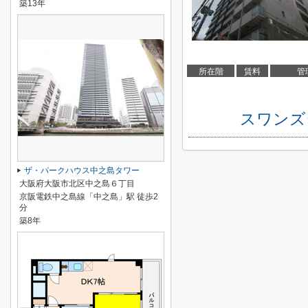
築13年
所在階
賃料
管
スワンズ
ザ・パークハウス中之島タワー
大阪府大阪市北区中之島６丁目
京阪電鉄中之島線「中之島」駅 徒歩2
分
築8年