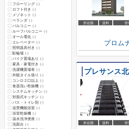
フローリング
(-)
ロフト付き
(-)
メゾネット
(-)
ベランダ
(-)
所在階
賃料
管
バルコニー
(-)
ルーフバルコニー
(-)
オール電化
(-)
プロム
エレベーター
(-)
照明器具付き
(-)
駐輪場
(-)
バイク置場あり
(-)
家具・家電付き
(-)
洗濯機置場有
プレサンス北
(-)
外観タイル張り
(-)
コンロ２口以上
(-)
食器洗い乾燥機
(-)
システムキッチン
(-)
対面式キッチン
(-)
バス・トイレ別
(-)
追焚機能浴室
(-)
浴室乾燥機
(-)
温水洗浄便座
(-)
所在階
賃料
管
洗面台
(-)