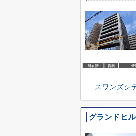
所在階
賃料
管
スワンズシ
グランドヒル