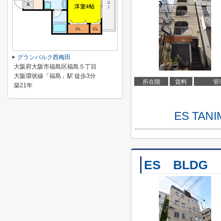
グランパルク西梅田
大阪府大阪市福島区福島５丁目
大阪環状線「福島」駅 徒歩3分
所在階
賃料
管
築21年
ES TA
ES BLDG