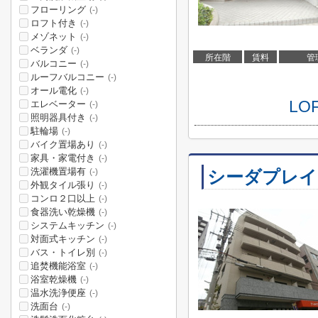
フローリング
(-)
ロフト付き
(-)
メゾネット
(-)
ベランダ
(-)
所在階
賃料
管
バルコニー
(-)
ルーフバルコニー
(-)
オール電化
(-)
L
エレベーター
(-)
照明器具付き
(-)
駐輪場
(-)
バイク置場あり
(-)
家具・家電付き
(-)
洗濯機置場有
シーダプレイ
(-)
外観タイル張り
(-)
コンロ２口以上
(-)
食器洗い乾燥機
(-)
システムキッチン
(-)
対面式キッチン
(-)
バス・トイレ別
(-)
追焚機能浴室
(-)
浴室乾燥機
(-)
温水洗浄便座
(-)
洗面台
(-)