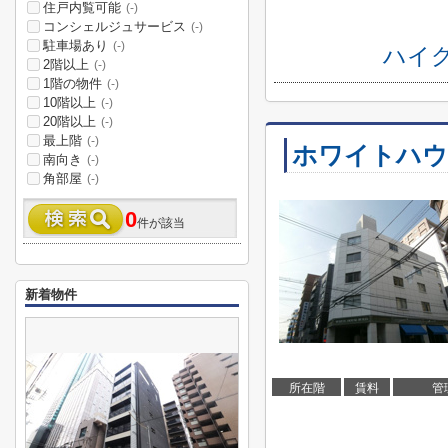
住戸内覧可能
(-)
コンシェルジュサービス
(-)
駐車場あり
(-)
ハイ
2階以上
(-)
1階の物件
(-)
10階以上
(-)
20階以上
(-)
最上階
(-)
ホワイトハウ
南向き
(-)
角部屋
(-)
0
件が該当
新着物件
所在階
賃料
管