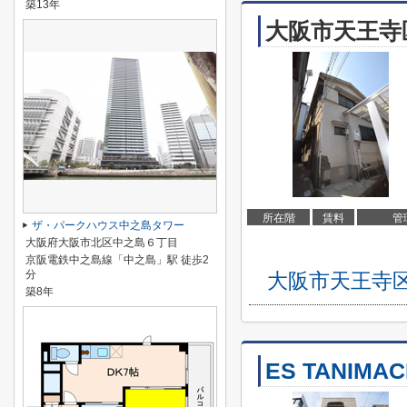
築13年
大阪市天王寺
所在階
賃料
管
ザ・パークハウス中之島タワー
大阪府大阪市北区中之島６丁目
京阪電鉄中之島線「中之島」駅 徒歩2
分
大阪市天王寺
築8年
ES TANIMAC