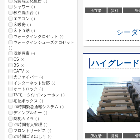
洗髪洗面化粧台
(-)
シャワー
(-)
所在階
賃料
管
独立洗面台
(-)
エアコン
(-)
床暖房
(-)
床下収納
シーダ
(-)
ウォークインクロゼット
(-)
ウォークインシューズクロゼット
(-)
収納豊富
(-)
CS
(-)
ハイグレード
BS
(-)
CATV
(-)
光ファイバー
(-)
インターネット対応
(-)
オートロック
(-)
TVモニタ付インターホン
(-)
宅配ボックス
(-)
24時間緊急通報システム
(-)
ディンプルキー
(-)
防犯カメラ
(-)
24時間有人管理
(-)
フロントサービス
(-)
所在階
賃料
管
24時間ゴミ出し可
(-)