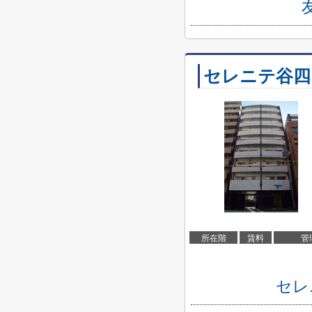
セレニテ谷四
所在階
賃料
管
セレ