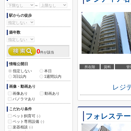
～
駅からの徒歩
築年数
0
件が該当
情報公開日
所在階
賃料
管
指定しない
本日
3日以内
1週間以内
レジ
画像・動画あり
画像あり
動画あり
パノラマあり
こだわり条件
フォレステー
ペット飼育可
(-)
ペット専用設備
(-)
楽器相談
(-)