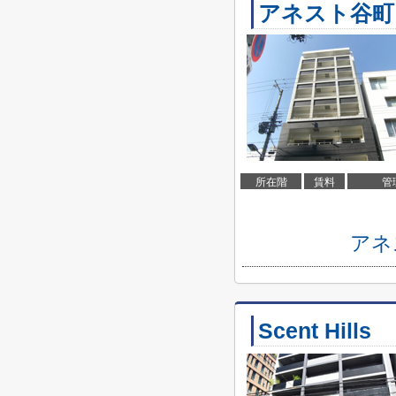
アネスト谷町
所在階
賃料
管
アネ
Scent Hills