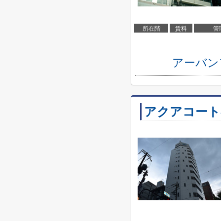
所在階
賃料
管
アーバン
アクアコート