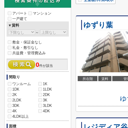
アパート
マンション
一戸建て
ゆずり葉
▼賃料
～
敷金・保証金なし
礼金・敷引なし
共益費・管理費込み
0
件が該当
間取り
所在階
賃料
管
ワンルーム
1K
1DK
1LDK
2K
2DK
ゆ
2LDK
3K
3DK
3LDK
4K
4DK
4LDK以上
レジディア谷
面積