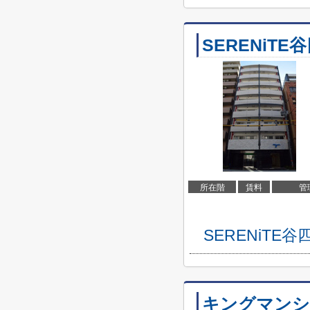
SERENiT
所在階
賃料
管
SERENiT
キングマンシ