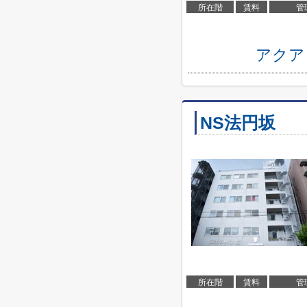
所在階
賃料
管
アクア
NS法円坂
所在階
賃料
管