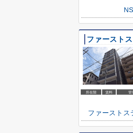
N
ファーストス
所在階
賃料
管
ファーストス