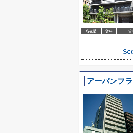
所在階
賃料
管
Sc
アーバンフラ