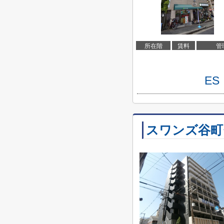
所在階
賃料
管
E
スワンズ谷町