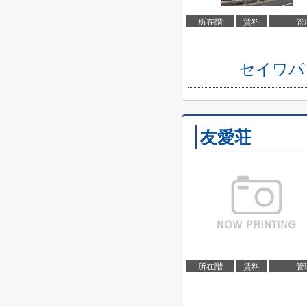
所在階
賃料
管
セイワパ
友愛荘
所在階
賃料
管