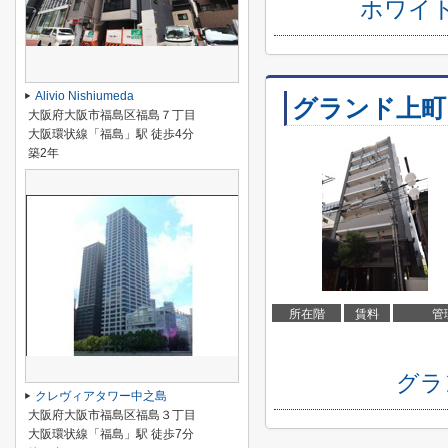
ホワイ
Alivio Nishiumeda
グランド上町
大阪府大阪市福島区福島７丁目
大阪環状線「福島」駅 徒歩4分
築2年
所在階
賃料
管
グラ
クレヴィアタワー中之島
大阪府大阪市福島区福島３丁目
大阪環状線「福島」駅 徒歩7分