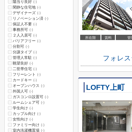
陽当り良好
(-)
閑静な住宅地
(-)
デザイナーズ
(-)
リノベーション済
(-)
保証人不要
(-)
事務所可
(-)
２人入居可
(-)
所在階
賃料
管
バリアフリー
(-)
分割可
(-)
分譲タイプ
(-)
フォレス
管理人常駐
(-)
眺望良好
(-)
二世帯住宅
(-)
フリーレント
(-)
カードキー
(-)
LOFTY上町
オープンハウス
(-)
外国人可
(-)
ガスコンロ設置可
(-)
ルームシェア可
(-)
学生向け
(-)
カップル向け
(-)
女性向け
(-)
ファミリー向け
(-)
室内洗濯機置場
(-)