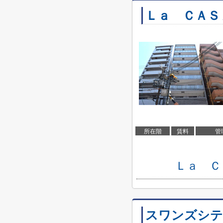
Ｌａ ＣＡＳ
所在階
賃料
管
Ｌａ Ｃ
スワンズシテ