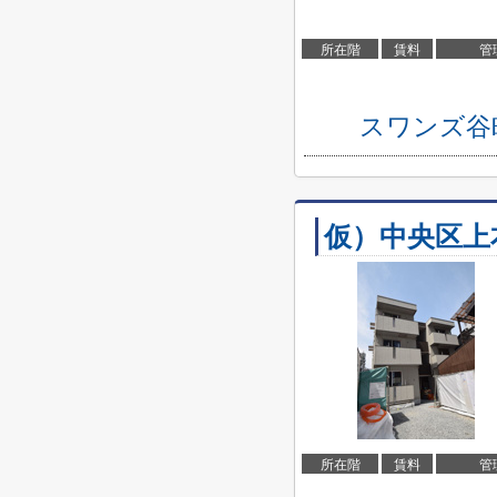
所在階
賃料
管
スワンズ谷
仮）中央区上
所在階
賃料
管