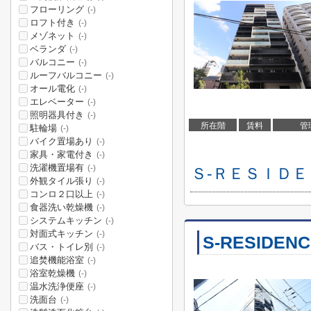
フローリング
(-)
ロフト付き
(-)
メゾネット
(-)
ベランダ
(-)
バルコニー
(-)
ルーフバルコニー
(-)
オール電化
(-)
エレベーター
(-)
照明器具付き
(-)
所在階
賃料
管
駐輪場
(-)
バイク置場あり
(-)
家具・家電付き
(-)
洗濯機置場有
(-)
Ｓ-ＲＥＳＩＤＥ
外観タイル張り
(-)
コンロ２口以上
(-)
食器洗い乾燥機
(-)
システムキッチン
(-)
対面式キッチン
(-)
S-RESIDE
バス・トイレ別
(-)
追焚機能浴室
(-)
浴室乾燥機
(-)
温水洗浄便座
(-)
洗面台
(-)