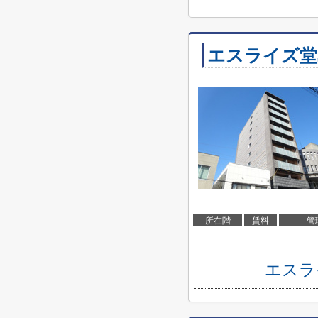
エスライズ堂
所在階
賃料
管
エスラ