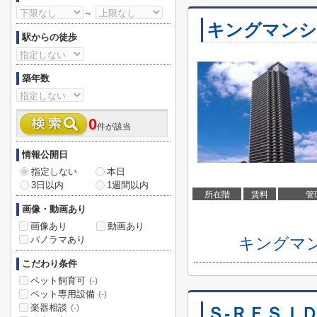
～
キングマンシ
駅からの徒歩
築年数
0
件が該当
情報公開日
指定しない
本日
3日以内
1週間以内
所在階
賃料
管
画像・動画あり
画像あり
動画あり
パノラマあり
キングマ
こだわり条件
ペット飼育可
(-)
ペット専用設備
(-)
楽器相談
(-)
Ｓ-ＲＥＳＩＤ