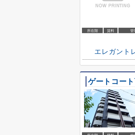
所在階
賃料
管
エレガント
ゲートコート