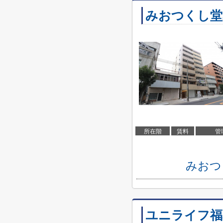
みおつくし堂
所在階
賃料
管
みおつ
ユニライフ福