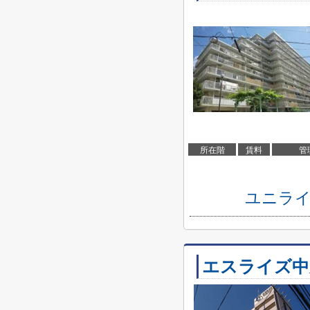
所在階
賃料
管
ユニライ
エスライズ中