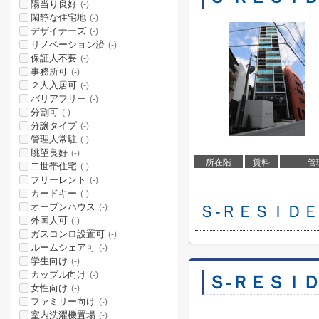
陽当り良好
(-)
閑静な住宅地
(-)
デザイナーズ
(-)
リノベーション済
(-)
保証人不要
(-)
事務所可
(-)
２人入居可
(-)
バリアフリー
(-)
分割可
(-)
分譲タイプ
(-)
管理人常駐
(-)
眺望良好
(-)
所在階
賃料
管
二世帯住宅
(-)
フリーレント
(-)
カードキー
(-)
オープンハウス
Ｓ-ＲＥＳＩＤ
(-)
外国人可
(-)
ガスコンロ設置可
(-)
ルームシェア可
(-)
学生向け
(-)
カップル向け
(-)
Ｓ-ＲＥＳＩＤ
女性向け
(-)
ファミリー向け
(-)
室内洗濯機置場
(-)