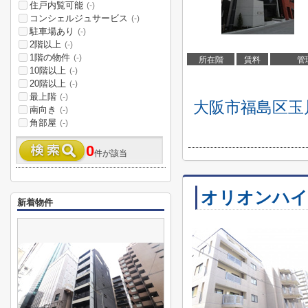
住戸内覧可能
(-)
コンシェルジュサービス
(-)
駐車場あり
(-)
2階以上
(-)
1階の物件
(-)
所在階
賃料
管
10階以上
(-)
20階以上
(-)
最上階
(-)
大阪市福島区玉
南向き
(-)
角部屋
(-)
0
件が該当
オリオンハイ
新着物件