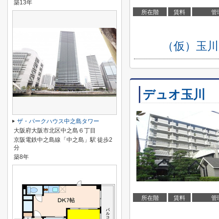
築13年
所在階
賃料
管
（仮）玉川
デュオ玉川
ザ・パークハウス中之島タワー
大阪府大阪市北区中之島６丁目
京阪電鉄中之島線「中之島」駅 徒歩2
分
築8年
所在階
賃料
管