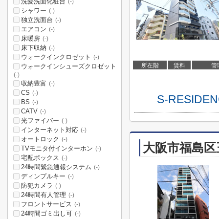
洗髪洗面化粧台
(-)
シャワー
(-)
独立洗面台
(-)
エアコン
(-)
床暖房
(-)
床下収納
(-)
ウォークインクロゼット
(-)
所在階
賃料
管
ウォークインシューズクロゼット
(-)
収納豊富
(-)
CS
(-)
S-RESI
BS
(-)
CATV
(-)
光ファイバー
(-)
インターネット対応
(-)
オートロック
(-)
大阪市福島区
TVモニタ付インターホン
(-)
宅配ボックス
(-)
24時間緊急通報システム
(-)
ディンプルキー
(-)
防犯カメラ
(-)
24時間有人管理
(-)
フロントサービス
(-)
24時間ゴミ出し可
(-)