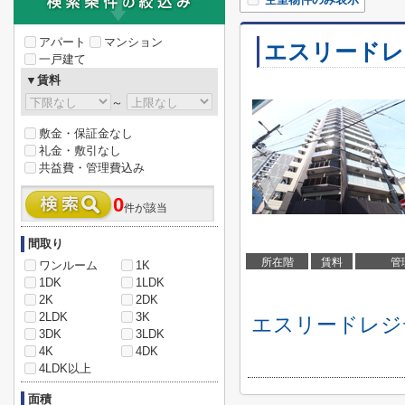
アパート
マンション
エスリードレ
一戸建て
▼賃料
～
敷金・保証金なし
礼金・敷引なし
共益費・管理費込み
0
件が該当
間取り
所在階
賃料
管
ワンルーム
1K
1DK
1LDK
2K
2DK
2LDK
3K
エスリードレジ
3DK
3LDK
4K
4DK
4LDK以上
面積