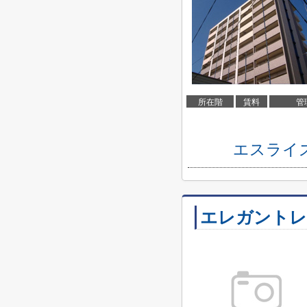
所在階
賃料
管
エスライ
エレガントレ