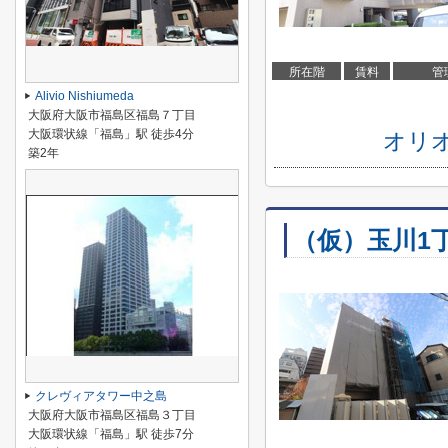
所在階
賃料
管
Alivio Nishiumeda
大阪府大阪市福島区福島７丁目
大阪環状線「福島」駅 徒歩4分
オリ
築2年
（仮）玉川1
クレヴィアタワー中之島
大阪府大阪市福島区福島３丁目
大阪環状線「福島」駅 徒歩7分