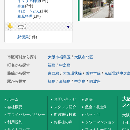
イタリア料理
(1件)
弁当
(2件)
そば・うどん
(1件)
和風料理
(1件)
生活
郵便局
(1件)
市区町村から探す
大阪市福島区
/
大阪市北区
町名から探す
福島
/
中之島
路線から探す
東西線
/
大阪環状線
/
阪神本線
/
京阪電鉄中之
駅から探す
福島
/
新福島
/
中之島
/
阿波座
大
ホーム
お問い合わせ
新築
ス
会社概要
スタッフ紹介
敷金・礼金0
プライバシーポリシー
周辺施設検索
ペット可
大阪
利用規約
お客様の声
タワーマンション
TEL:
サイトマップ
ファミリー向け