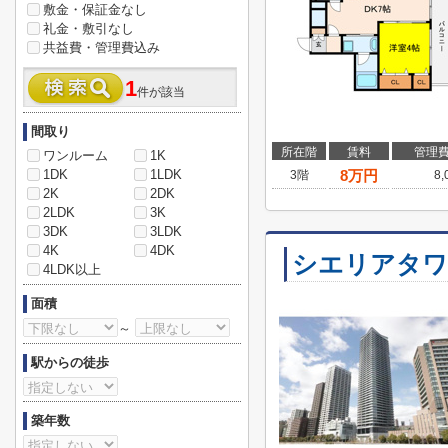
敷金・保証金なし
礼金・敷引なし
共益費・管理費込み
1
件が該当
間取り
所在階
賃料
管理
ワンルーム
1K
1DK
1LDK
8
万円
3階
8
2K
2DK
2LDK
3K
3DK
3LDK
4K
4DK
シエリアタワ
4LDK以上
面積
～
駅からの徒歩
築年数