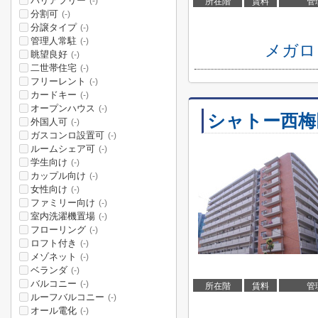
バリアフリー
(-)
所在階
賃料
管
分割可
(-)
分譲タイプ
(-)
管理人常駐
(-)
メガロ
眺望良好
(-)
二世帯住宅
(-)
フリーレント
(-)
カードキー
(-)
オープンハウス
(-)
シャトー西梅
外国人可
(-)
ガスコンロ設置可
(-)
ルームシェア可
(-)
学生向け
(-)
カップル向け
(-)
女性向け
(-)
ファミリー向け
(-)
室内洗濯機置場
(-)
フローリング
(-)
ロフト付き
(-)
メゾネット
(-)
ベランダ
(-)
バルコニー
(-)
所在階
賃料
管
ルーフバルコニー
(-)
オール電化
(-)