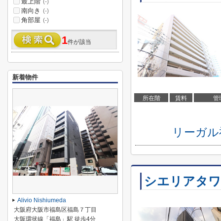
最上階
(-)
南向き
(-)
角部屋
(-)
1
件が該当
新着物件
所在階
賃料
管
リーガル
シエリアタワ
Alivio Nishiumeda
大阪府大阪市福島区福島７丁目
大阪環状線「福島」駅 徒歩4分