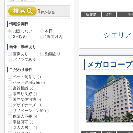
1
件が該当
所在階
賃料
管
情報公開日
指定しない
本日
シエリア
3日以内
1週間以内
画像・動画あり
画像あり
動画あり
パノラマあり
メガロコープ
こだわり条件
ペット飼育可
(-)
ペット専用設備
(-)
楽器相談
(-)
陽当り良好
(-)
閑静な住宅地
(-)
デザイナーズ
(-)
リノベーション済
(-)
保証人不要
(-)
事務所可
(-)
２人入居可
(-)