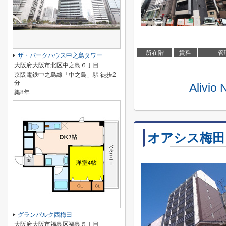
所在階
賃料
管
ザ・パークハウス中之島タワー
大阪府大阪市北区中之島６丁目
京阪電鉄中之島線「中之島」駅 徒歩2
分
Aliv
築8年
オアシス梅田
グランパルク西梅田
大阪府大阪市福島区福島５丁目