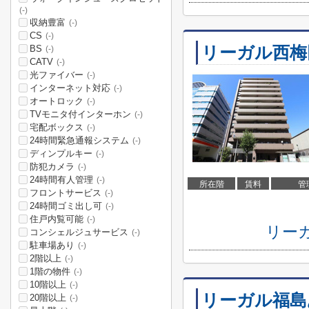
(-)
収納豊富
(-)
CS
(-)
リーガル西梅
BS
(-)
CATV
(-)
光ファイバー
(-)
インターネット対応
(-)
オートロック
(-)
TVモニタ付インターホン
(-)
宅配ボックス
(-)
24時間緊急通報システム
(-)
ディンプルキー
(-)
防犯カメラ
(-)
24時間有人管理
(-)
所在階
賃料
管
フロントサービス
(-)
24時間ゴミ出し可
(-)
住戸内覧可能
(-)
リー
コンシェルジュサービス
(-)
駐車場あり
(-)
2階以上
(-)
1階の物件
(-)
10階以上
(-)
リーガル福島
20階以上
(-)