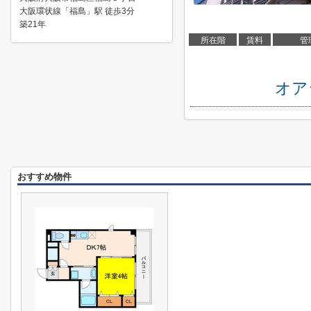
大阪環状線「福島」駅 徒歩3分
築21年
所在階
賃料
管
オア
おすすめ物件