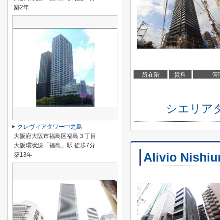
築2年
所在階
賃料
管
シエリア
クレヴィアタワー中之島
大阪府大阪市福島区福島３丁目
大阪環状線「福島」駅 徒歩7分
Alivio Nishi
築13年