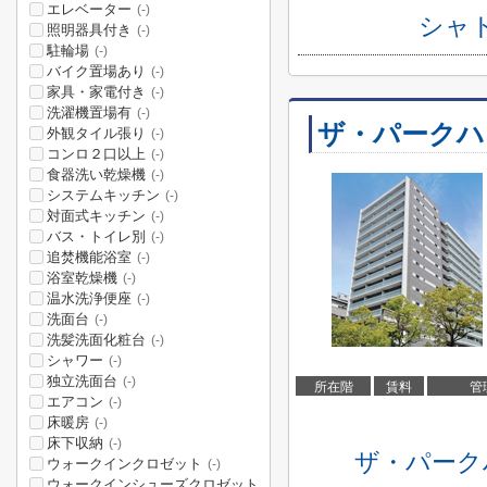
エレベーター
(-)
シャ
照明器具付き
(-)
駐輪場
(-)
バイク置場あり
(-)
家具・家電付き
(-)
洗濯機置場有
(-)
ザ・パークハ
外観タイル張り
(-)
コンロ２口以上
(-)
食器洗い乾燥機
(-)
システムキッチン
(-)
対面式キッチン
(-)
バス・トイレ別
(-)
追焚機能浴室
(-)
浴室乾燥機
(-)
温水洗浄便座
(-)
洗面台
(-)
洗髪洗面化粧台
(-)
シャワー
(-)
独立洗面台
(-)
所在階
賃料
管
エアコン
(-)
床暖房
(-)
床下収納
(-)
ザ・パーク
ウォークインクロゼット
(-)
ウォークインシューズクロゼット