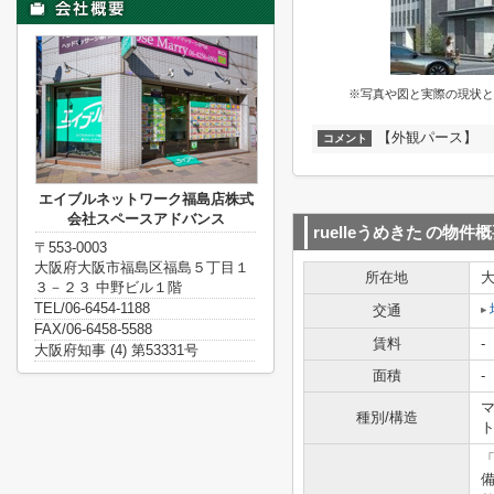
※写真や図と実際の現状と
【外観パース】
コメント
エイブルネットワーク福島店株式
会社スペースアドバンス
ruelleうめきた
の物件概
〒553-0003
大阪府大阪市福島区福島５丁目１
所在地
３－２３ 中野ビル１階
TEL/06-6454-1188
交通
FAX/06-6458-5588
賃料
-
大阪府知事 (4) 第53331号
面積
-
マ
種別/構造
「