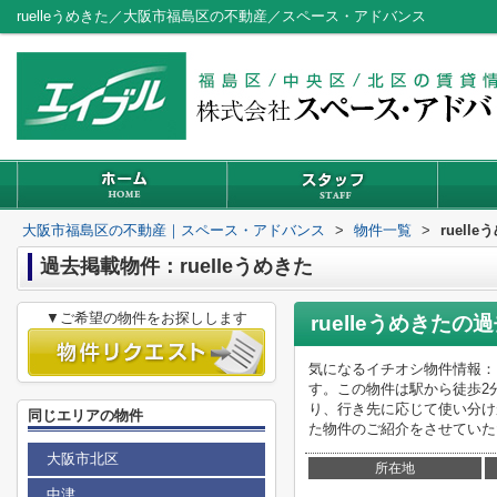
ruelleうめきた／大阪市福島区の不動産／スペース・アドバンス
大阪市福島区の不動産｜スペース・アドバンス
>
物件一覧
>
ruell
過去掲載物件：ruelleうめきた
▼ご希望の物件をお探しします
ruelleうめきた
の過
気になるイチオシ物件情報：「
す。この物件は駅から徒歩2
り、行き先に応じて使い分け
同じエリアの物件
た物件のご紹介をさせていた
大阪市北区
所在地
中津