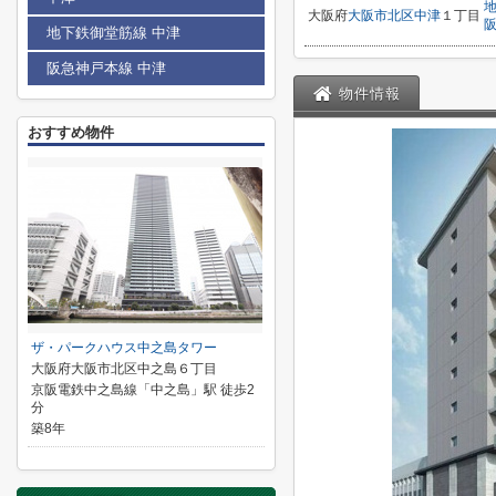
大阪府
大阪市北区
中津
１丁目
地下鉄御堂筋線 中津
阪急神戸本線 中津
物件情報
おすすめ物件
ザ・パークハウス中之島タワー
大阪府大阪市北区中之島６丁目
京阪電鉄中之島線「中之島」駅 徒歩2
分
築8年