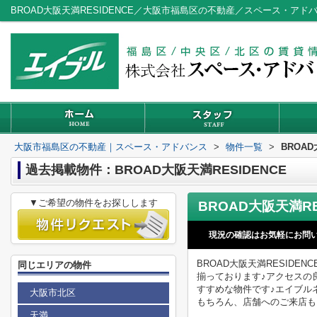
BROAD大阪天満RESIDENCE／大阪市福島区の不動産／スペース・アド
大阪市福島区の不動産｜スペース・アドバンス
>
物件一覧
>
BROAD
過去掲載物件：BROAD大阪天満RESIDENCE
▼ご希望の物件をお探しします
BROAD大阪天満RE
現況の確認はお気軽にお問
BROAD大阪天満RESID
同じエリアの物件
揃っております♪アクセスの
すすめな物件です♪エイブル
大阪市北区
もちろん、店舗へのご来店も
天満