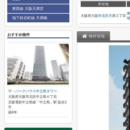
所在地
東西線 大阪天満宮
大阪府
大阪市北区
天満
２丁目
地下鉄谷町線 天満橋
おすすめ物件
物件情報
ザ・パークハウス中之島タワー
大阪府大阪市北区中之島６丁目
京阪電鉄中之島線「中之島」駅 徒歩2
分
築8年