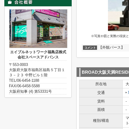
※写真や図と実際の現状と
【外観パース】
コメント
エイブルネットワーク福島店株式
会社スペースアドバンス
〒553-0003
大阪府大阪市福島区福島５丁目１
BROAD大阪天満RESID
３－２３ 中野ビル１階
TEL/06-6454-1188
所在地
FAX/06-6458-5588
大阪府知事 (4) 第53331号
交通
賃料
-
面積
-
マ
種別/構造