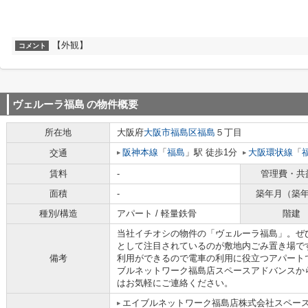
【外観】
コメント
ヴェルーラ福島
の物件概要
所在地
大阪府
大阪市福島区
福島
５丁目
阪神本線
「
福島
」駅 徒歩1分
大阪環状線
「
交通
賃料
-
管理費・共
面積
-
築年月（築
種別/構造
アパート / 軽量鉄骨
階建
当社イチオシの物件の「ヴェルーラ福島」。ぜ
として注目されているのが敷地内ごみ置き場で
備考
利用ができるので電車の利用に役立つアパート
ブルネットワーク福島店スペースアドバンスか
はお気軽にご連絡ください。
エイブルネットワーク福島店株式会社スペー