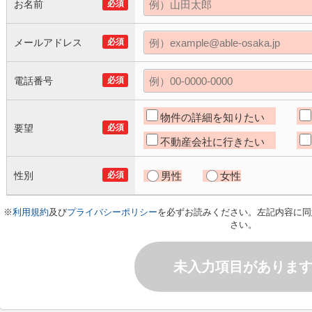
お名前
必須
メールアドレス
必須
電話番号
必須
物件の詳細を知りたい
要望
必須
不動産会社に行きたい
性別
必須
男性
女性
※
利用規約
及び
プライバシーポリシー
を必ずお読みください。左記内容に同
さい。
未入力項目がありま