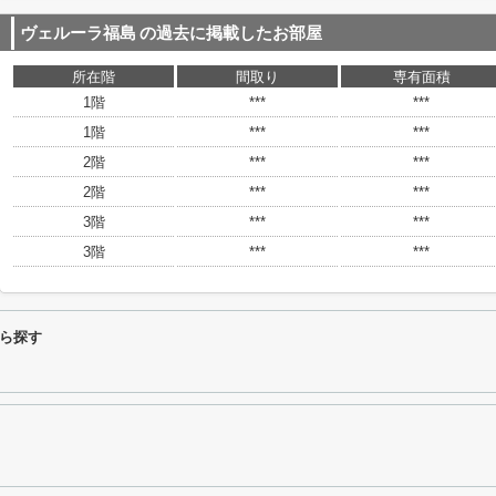
ヴェルーラ福島
の過去に掲載したお部屋
所在階
間取り
専有面積
1階
***
***
1階
***
***
2階
***
***
2階
***
***
3階
***
***
3階
***
***
ら探す