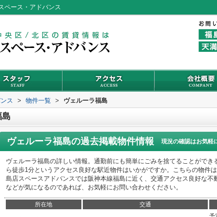
スペース・アドバンス
バンス
>
物件一覧
>
ヴェルーラ福島
福島
ヴェルーラ福島
の過去掲載物件情報
現況の確認はお気軽
ヴェルーラ福島の詳しい情報。通勤前にも簡単にごみを捨てることができ
ら徒歩1分というアクセス良好な駅近物件はいかがですか。こちらの物件
島店スペースアドバンスでは阪神本線福島に近く、交通アクセス良好な不
などが気になるのであれば、お気軽にお問い合わせください。
所在地
交通
予