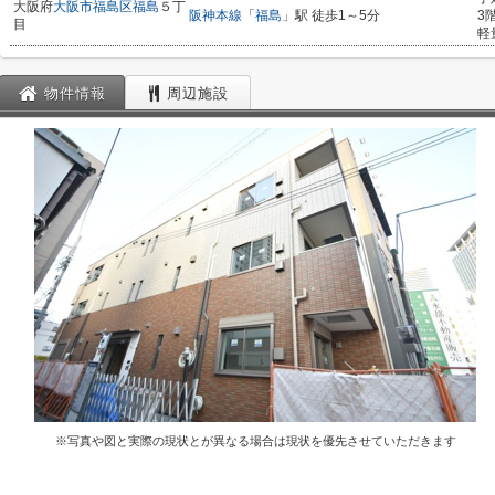
大阪府
大阪市福島区
福島
５丁
阪神本線
「
福島
」駅 徒歩1～5分
3
目
軽
物件情報
周辺施設
※写真や図と実際の現状とが異なる場合は現状を優先させていただきます