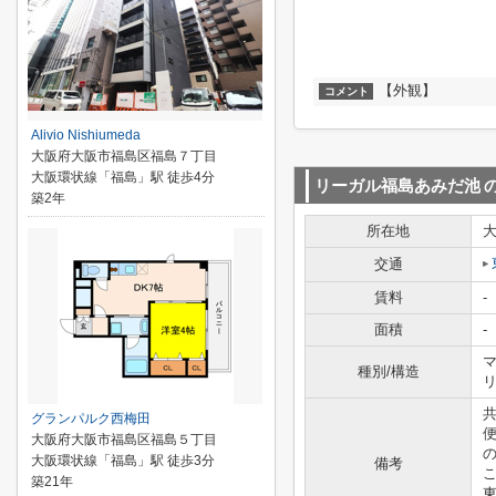
【外観】
コメント
Alivio Nishiumeda
大阪府大阪市福島区福島７丁目
大阪環状線「福島」駅 徒歩4分
リーガル福島あみだ池
築2年
所在地
交通
賃料
-
面積
-
マ
種別/構造
グランパルク西梅田
大阪府大阪市福島区福島５丁目
大阪環状線「福島」駅 徒歩3分
備考
築21年