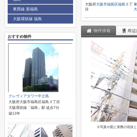
大阪府
大阪市福島区
福島
５丁
東西線 新福島
目
大阪環状線 福島
物件情報
周辺
おすすめ物件
クレヴィアタワー中之島
大阪府大阪市福島区福島３丁目
大阪環状線「福島」駅 徒歩7分
築13年
※写真や図と実際の現状と