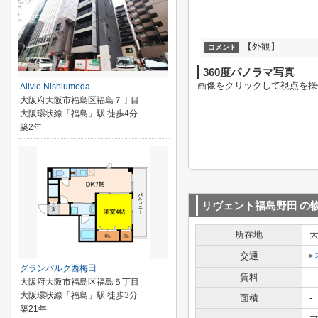
【外観】
コメント
360度パノラマ写真
画像をクリックして視点を操
Alivio Nishiumeda
大阪府大阪市福島区福島７丁目
大阪環状線「福島」駅 徒歩4分
築2年
リヴェント福島野田
の
所在地
交通
グランパルク西梅田
賃料
-
大阪府大阪市福島区福島５丁目
大阪環状線「福島」駅 徒歩3分
面積
-
築21年