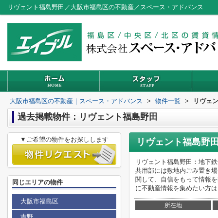
リヴェント福島野田／大阪市福島区の不動産／スペース・アドバンス
大阪市福島区の不動産｜スペース・アドバンス
>
物件一覧
>
リヴェ
過去掲載物件：リヴェント福島野田
▼ご希望の物件をお探しします
リヴェント福島野
リヴェント福島野田：地下鉄
共用部には敷地内ごみ置き場
関して、自信をもって情報を
同じエリアの物件
に不動産情報を集めたい方は
大阪市福島区
所在地
吉野