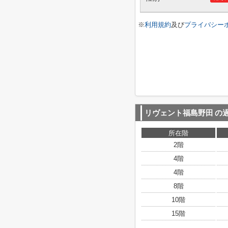
※
利用規約
及び
プライバシー
リヴェント福島野田
の
所在階
2階
4階
4階
8階
10階
15階