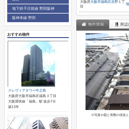
大阪府
大阪市福島区
吉野
１丁
目
地下鉄千日前線 野田阪神
阪神本線 野田
物件情報
周辺
おすすめ物件
クレヴィアタワー中之島
大阪府大阪市福島区福島３丁目
大阪環状線「福島」駅 徒歩7分
築13年
※写真や図と実際の現状と