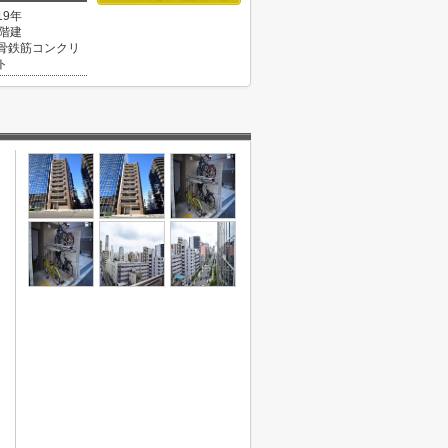
19年
1階建
骨鉄筋コンクリ
ト