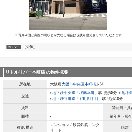
※写真や図と実際の現状とが異なる場合は現状を優先させていただきます
【外観】
コメント
リトルリバー本町橋
の物件概要
所在地
大阪府
大阪市中央区
本町橋
1-34
地下鉄中央線
「
堺筋本町
」駅 徒歩8分
地下
交通
地下鉄谷町線
「
谷町四丁目
」駅 徒歩10分
賃料
-
管理費・共
面積
-
築年月（築
マンション / 鉄骨鉄筋コンク
種別/構造
階建
リート