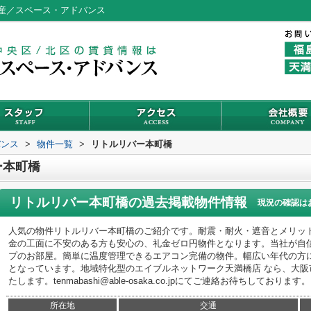
産／スペース・アドバンス
バンス
>
物件一覧
>
リトルリバー本町橋
ー本町橋
リトルリバー本町橋
の過去掲載物件情報
現況の確認は
人気の物件リトルリバー本町橋のご紹介です。耐震・耐火・遮音とメリッ
金の工面に不安のある方も安心の、礼金ゼロ円物件となります。当社が自
プのお部屋。簡単に温度管理できるエアコン完備の物件。幅広い年代の方
となっています。地域特化型のエイブルネットワーク天満橋店 なら、大
たします。tenmabashi@able-osaka.co.jpにてご連絡お待ちしております。
所在地
交通