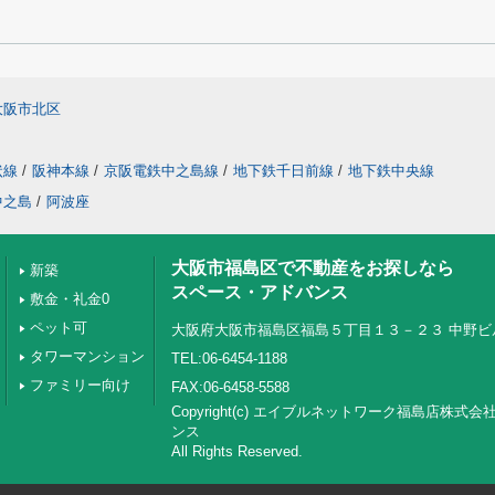
大阪市北区
状線
/
阪神本線
/
京阪電鉄中之島線
/
地下鉄千日前線
/
地下鉄中央線
中之島
/
阿波座
大阪市福島区で不動産をお探しなら
新築
スペース・アドバンス
敷金・礼金0
ペット可
大阪府大阪市福島区福島５丁目１３－２３ 中野ビ
タワーマンション
TEL:06-6454-1188
ファミリー向け
FAX:06-6458-5588
Copyright(c) エイブルネットワーク福島店株式
ンス
All Rights Reserved.