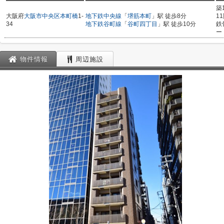
築
大阪府
大阪市中央区
本町橋
1-
地下鉄中央線
「
堺筋本町
」駅 徒歩8分
1
34
地下鉄谷町線
「
谷町四丁目
」駅 徒歩10分
鉄
ー
物件情報
周辺施設