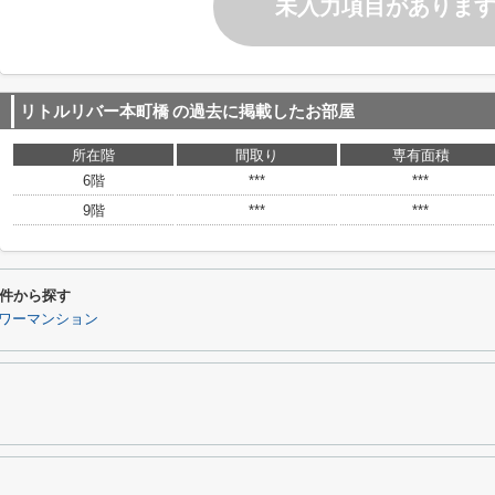
未入力項目がありま
リトルリバー本町橋
の過去に掲載したお部屋
所在階
間取り
専有面積
6階
***
***
9階
***
***
件から探す
ワーマンション