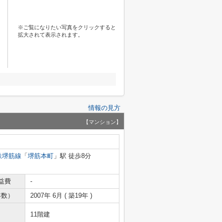
※ご覧になりたい写真をクリックすると
拡大されて表示されます。
情報の見方
【マンション】
鉄堺筋線
「
堺筋本町
」駅 徒歩8分
益費
-
年数）
2007年 6月 ( 築19年 )
11階建