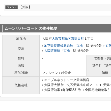
【外観】
コメント
ムーンリバーコート
の物件概要
所在地
大阪府
大阪市都島区
東野田町
１丁目
地下鉄長堀鶴見緑地
「
京橋
」駅 徒歩2分
京
交通
大阪環状線
「
京橋
」駅 徒歩9分
賃料
-
管理費・共
面積
-
築年月（築
種別/構造
マンション / 鉄骨造
階建
エイブルネットワーク天満橋店
大阪府大阪市中央区天満橋京町２－２１ 天満
取扱会社
大阪府知事 (4) 第53331号
全国宅地建物取引