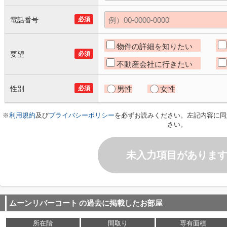
電話番号
必須
物件の詳細を知りたい
要望
必須
不動産会社に行きたい
性別
必須
男性
女性
※
利用規約
及び
プライバシーポリシー
を必ずお読みください。左記内容に同
さい。
未入力項目がありま
ムーンリバーコート
の過去に掲載したお部屋
所在階
間取り
専有面積