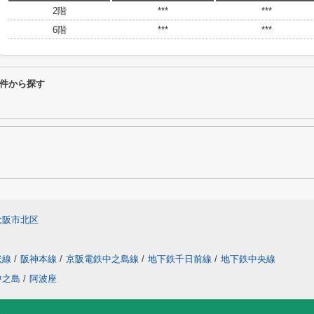
2階
***
***
6階
***
***
件から探す
大阪市北区
状線
/
阪神本線
/
京阪電鉄中之島線
/
地下鉄千日前線
/
地下鉄中央線
中之島
/
阿波座