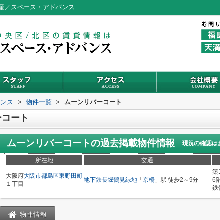
産／スペース・アドバンス
バンス
>
物件一覧
>
ムーンリバーコート
ーコート
ムーンリバーコート
の過去掲載物件情報
現況の確認は
所在地
交通
築
大阪府
大阪市都島区
東野田町
地下鉄長堀鶴見緑地
「
京橋
」駅 徒歩2～9分
6
１丁目
鉄
物件情報