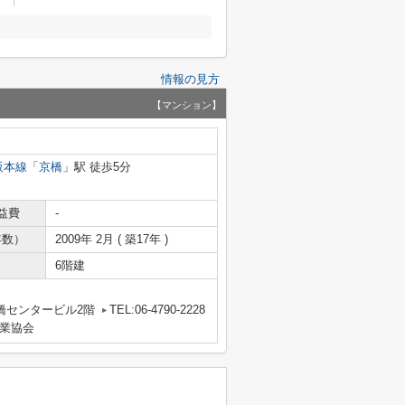
情報の見方
【マンション】
阪本線
「
京橋
」駅 徒歩5分
益費
-
年数）
2009年 2月 ( 築17年 )
6階建
橋センタービル2階
TEL:06-4790-2228
業協会