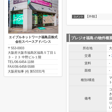
【外観】
コメント
エイブルネットワーク福島店株式
プレジオ福島
の物件概
会社スペースアドバンス
〒553-0003
所在地
大阪府大阪市福島区福島５丁目１
交通
３－２３ 中野ビル１階
TEL/06-6454-1188
賃料
-
FAX/06-6458-5588
面積
-
大阪府知事 (4) 第53331号
マ
種別/構造
備考
い