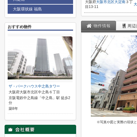
大阪府
大阪市北区
大淀南
３丁
目13-11
大阪環状線 福島
物件情報
周辺
おすすめ物件
ザ・パークハウス中之島タワー
大阪府大阪市北区中之島６丁目
京阪電鉄中之島線「中之島」駅 徒歩2
分
築8年
※写真や図と実際の現状と