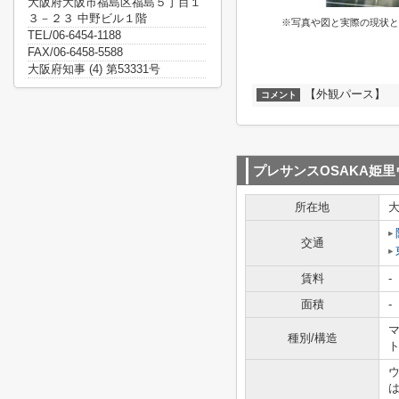
大阪府大阪市福島区福島５丁目１
３－２３ 中野ビル１階
※写真や図と実際の現状と
TEL/06-6454-1188
FAX/06-6458-5588
大阪府知事 (4) 第53331号
【外観パース】
コメント
プレサンスOSAKA姫
所在地
交通
賃料
-
面積
-
マ
種別/構造