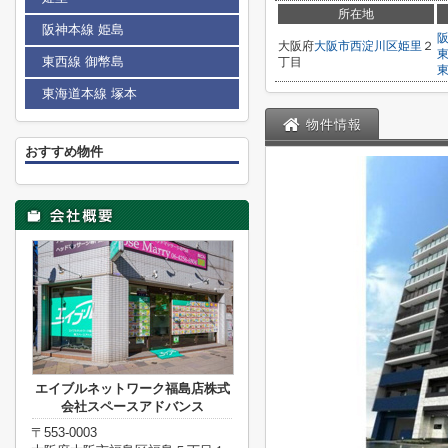
所在地
阪神本線 姫島
大阪府
大阪市西淀川区
姫里
２
東西線 御幣島
丁目
東海道本線 塚本
物件情報
おすすめ物件
エイブルネットワーク福島店株式
会社スペースアドバンス
〒553-0003