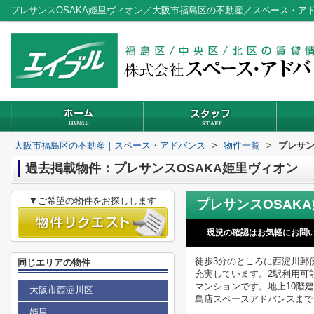
プレサンスOSAKA姫里ヴィオン／大阪市福島区の不動産／スペース・ア
大阪市福島区の不動産｜スペース・アドバンス
>
物件一覧
>
プレサン
過去掲載物件：プレサンスOSAKA姫里ヴィオン
▼ご希望の物件をお探しします
現況の確認はお気軽にお問
徒歩3分のところに西淀川郵
同じエリアの物件
充実しています。2駅利用可
マンションです。地上10階
大阪市西淀川区
島店スペースアドバンスまで
姫里