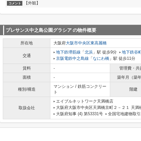
【外観】
コメント
プレサンス中之島公園グラシア
の物件概要
所在地
大阪府
大阪市中央区
東高麗橋
地下鉄堺筋線
「
北浜
」駅 徒歩9分
地下鉄谷
交通
京阪電鉄中之島線
「
なにわ橋
」駅 徒歩11分
賃料
-
管理費・共
面積
-
築年月（築
マンション / 鉄筋コンクリー
種別/構造
階建
ト
エイブルネットワーク天満橋店
大阪府大阪市中央区天満橋京町２－２１ 天満
取扱会社
大阪府知事 (4) 第53331号
全国宅地建物取引