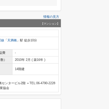
情報の見方
【マンション】
町線
「
天満橋
」駅 徒歩10分
益費
-
年数）
2010年 2月 ( 築16年 )
14階建
橋センタービル2階
TEL:06-4790-2228
業協会