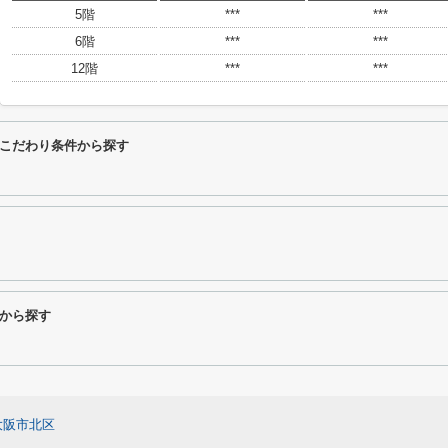
5階
***
***
6階
***
***
12階
***
***
こだわり条件から探す
から探す
大阪市北区