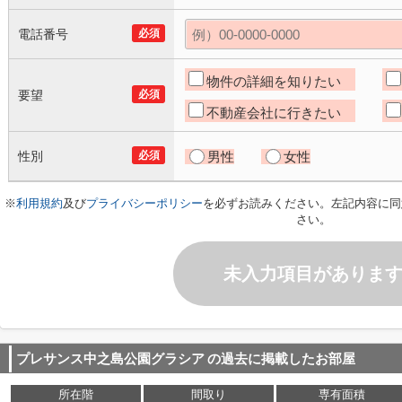
電話番号
必須
物件の詳細を知りたい
要望
必須
不動産会社に行きたい
性別
必須
男性
女性
※
利用規約
及び
プライバシーポリシー
を必ずお読みください。左記内容に同
さい。
未入力項目がありま
プレサンス中之島公園グラシア
の過去に掲載したお部屋
所在階
間取り
専有面積