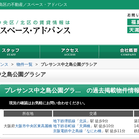
島区の不動産／スペース・アドバンス
バンス
>
物件一覧
>
プレサンス中之島公園グラシア
中之島公園グラシア
プレサンス中之島公園グラシア
の過去掲載物件情
現況の確認はお気軽にお問い合わせください。
所在地
交通
地下鉄堺筋線
「
北浜
」駅 徒歩9分
築
大阪府
大阪市中央区
東高麗橋
地下鉄谷町線
「
天満橋
」駅 徒歩10分
1
京阪電鉄中之島線
「
なにわ橋
」駅 徒歩11分
鉄