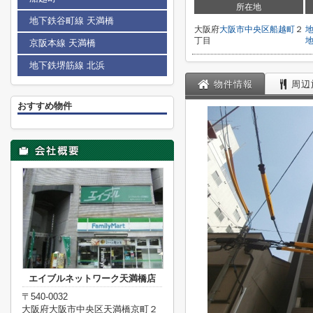
所在地
地下鉄谷町線 天満橋
大阪府
大阪市中央区
船越町
２
丁目
京阪本線 天満橋
地下鉄堺筋線 北浜
物件情報
周辺
おすすめ物件
エイブルネットワーク天満橋店
〒540-0032
大阪府大阪市中央区天満橋京町２