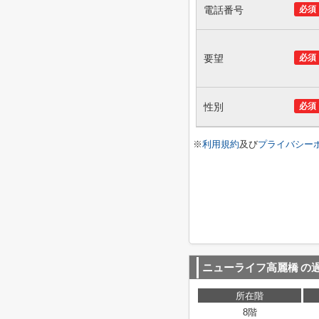
電話番号
必須
要望
必須
性別
必須
※
利用規約
及び
プライバシー
ニューライフ高麗橋
の
所在階
8階