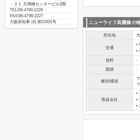
－２１ 天満橋センタービル2階
TEL/06-4790-2228
FAX/06-4790-2227
大阪府知事 (4) 第53331号
ニューライフ高麗橋
の
所在地
交通
賃料
-
面積
-
マ
種別/構造
取扱会社