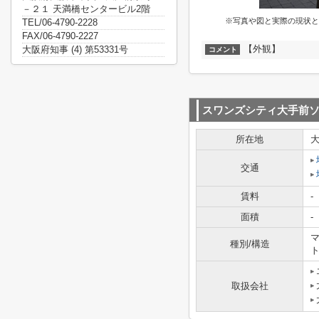
－２１ 天満橋センタービル2階
※写真や図と実際の現状と
TEL/06-4790-2228
FAX/06-4790-2227
【外観】
大阪府知事 (4) 第53331号
コメント
スワンズシティ大手前
所在地
交通
賃料
-
面積
-
マ
種別/構造
取扱会社