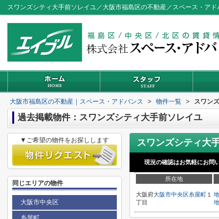
スワンズシティ大手前ソレイユ／大阪市福島区の不動産／スペース・アド
大阪市福島区の不動産｜スペース・アドバンス
>
物件一覧
>
スワン
過去掲載物件：スワンズシティ大手前ソレイユ
▼ご希望の物件をお探しします
現況の確認はお気軽にお問
所在地
同じエリアの物件
大阪府
大阪市中央区
糸屋町
１
大阪市中央区
丁目
糸屋町