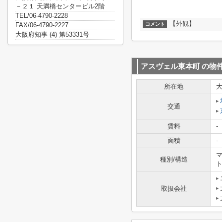
－２１ 天満橋センタービル2階
TEL/06-4790-2228
【外観】
FAX/06-4790-2227
コメント
大阪府知事 (4) 第53331号
アスヴェル東本町
の物
所在地
交通
賃料
-
面積
-
マ
種別/構造
取扱会社