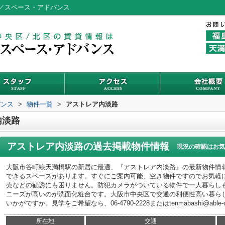
／スペース・アドバンス
バンス
>
物件一覧
>
アストレア内淡路
内淡路
アストレア内淡路
の過去掲載物件情報
現況の確認はお気
大阪市谷町線天満橋駅の新居に最適、『アストレア内淡路』の最新物件情
できるスペースがあります。すぐにご案内可能、空き物件ですのでお気軽
売などの勧誘にも困りません。防犯カメラがついている物件で一人暮らし
ニーズが高いのが洗面化粧台です。大阪市中央区で交通の利便性高い暮ら
いかがですか。見学をご希望なら、06-4790-2228またはtenmabashi@able-
所在地
交通