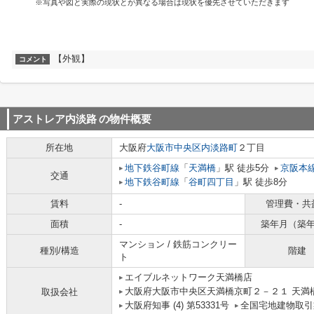
※写真や図と実際の現状とが異なる場合は現状を優先させていただきます
【外観】
コメント
アストレア内淡路
の物件概要
所在地
大阪府
大阪市中央区
内淡路町
２丁目
地下鉄谷町線
「
天満橋
」駅 徒歩5分
京阪本
交通
地下鉄谷町線
「
谷町四丁目
」駅 徒歩8分
賃料
-
管理費・共
面積
-
築年月（築
マンション / 鉄筋コンクリー
種別/構造
階建
ト
エイブルネットワーク天満橋店
大阪府大阪市中央区天満橋京町２－２１ 天満
取扱会社
大阪府知事 (4) 第53331号
全国宅地建物取引