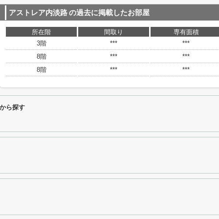
アストレア内淡路
の過去に掲載したお部屋
所在階
間取り
専有面積
3階
***
***
8階
***
***
8階
***
***
から探す