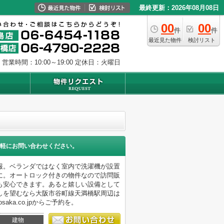
最終更新：2026年08月08日
00
00
件
件
最近見た物件
検討リスト
営業時間：10:00～19:00
定休日：火曜日
軽にお問い合わせください。
報。ベランダではなく室内で洗濯機が設置
に。オートロック付きの物件なので訪問販
も安心できます。あると嬉しい設備として
しを望むなら大阪市谷町線天満橋駅周辺は
osaka.co.jpからご予約を。
建物