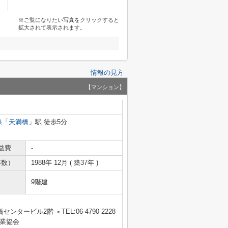
※ご覧になりたい写真をクリックすると
拡大されて表示されます。
情報の見方
【マンション】
線
「
天満橋
」駅 徒歩5分
益費
-
年数）
1988年 12月 ( 築37年 )
9階建
橋センタービル2階
TEL:06-4790-2228
業協会