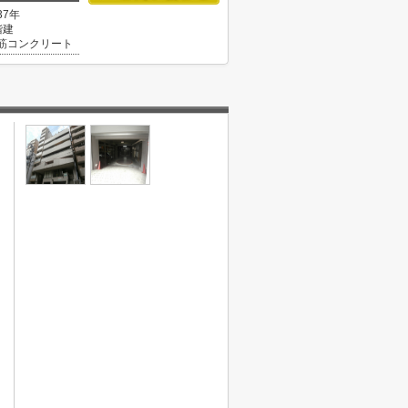
37年
階建
筋コンクリート