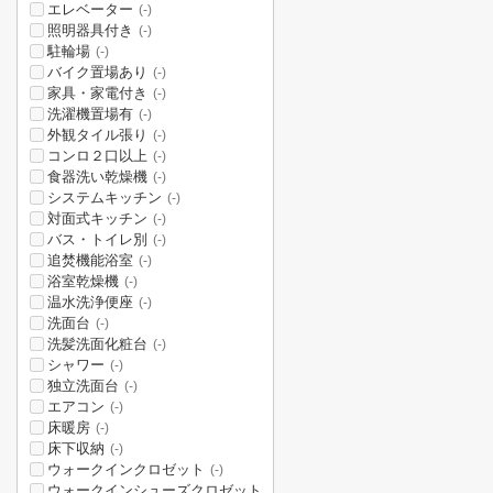
エレベーター
(-)
照明器具付き
(-)
駐輪場
(-)
バイク置場あり
(-)
家具・家電付き
(-)
洗濯機置場有
(-)
外観タイル張り
(-)
コンロ２口以上
(-)
食器洗い乾燥機
(-)
システムキッチン
(-)
対面式キッチン
(-)
バス・トイレ別
(-)
追焚機能浴室
(-)
浴室乾燥機
(-)
温水洗浄便座
(-)
洗面台
(-)
洗髪洗面化粧台
(-)
シャワー
(-)
独立洗面台
(-)
エアコン
(-)
床暖房
(-)
床下収納
(-)
ウォークインクロゼット
(-)
ウォークインシューズクロゼット