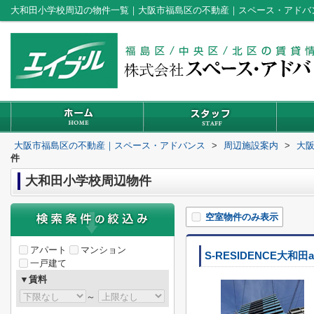
大和田小学校周辺の物件一覧｜大阪市福島区の不動産｜スペース・アドバ
大阪市福島区の不動産｜スペース・アドバンス
>
周辺施設案内
>
大
件
大和田小学校周辺物件
空室物件のみ表示
アパート
マンション
S-RESIDENCE大和田al
一戸建て
▼賃料
～