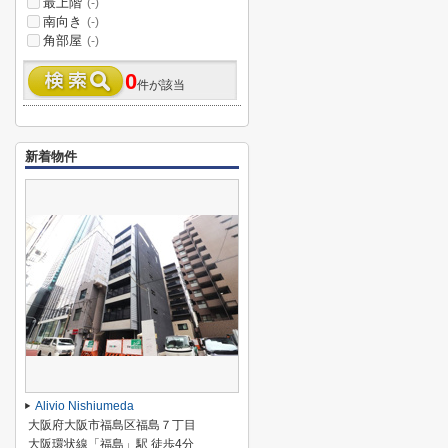
最上階
(-)
南向き
(-)
角部屋
(-)
0
件が該当
新着物件
Alivio Nishiumeda
大阪府大阪市福島区福島７丁目
大阪環状線「福島」駅 徒歩4分