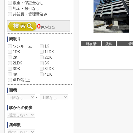
敷金・保証金なし
礼金・敷引なし
共益費・管理費込み
0
件が該当
間取り
所在階
賃料
管
ワンルーム
1K
1DK
1LDK
2K
2DK
2LDK
3K
3DK
3LDK
4K
4DK
4LDK以上
面積
～
駅からの徒歩
築年数