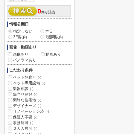
0
件が該当
情報公開日
指定しない
本日
3日以内
1週間以内
画像・動画あり
画像あり
動画あり
パノラマあり
こだわり条件
ペット飼育可
(-)
ペット専用設備
(-)
楽器相談
(-)
陽当り良好
(-)
閑静な住宅地
(-)
デザイナーズ
(-)
リノベーション済
(-)
保証人不要
(-)
事務所可
(-)
２人入居可
(-)