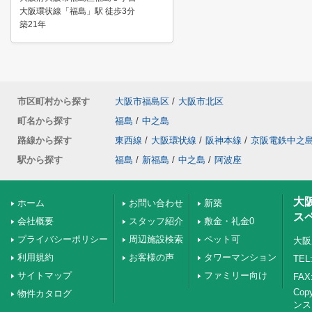
大阪環状線「福島」駅 徒歩3分
築21年
市区町村から探す
大阪市福島区
/
大阪市北区
町名から探す
福島
/
中之島
路線から探す
東西線
/
大阪環状線
/
阪神本線
/
京阪電鉄中之
駅から探す
福島
/
新福島
/
中之島
/
阿波座
大
ホーム
お問い合わせ
新築
ス
会社概要
スタッフ紹介
敷金・礼金0
プライバシーポリシー
周辺施設検索
ペット可
大阪
利用規約
お客様の声
タワーマンション
TEL:
サイトマップ
ファミリー向け
FAX:
Co
物件カタログ
ンス