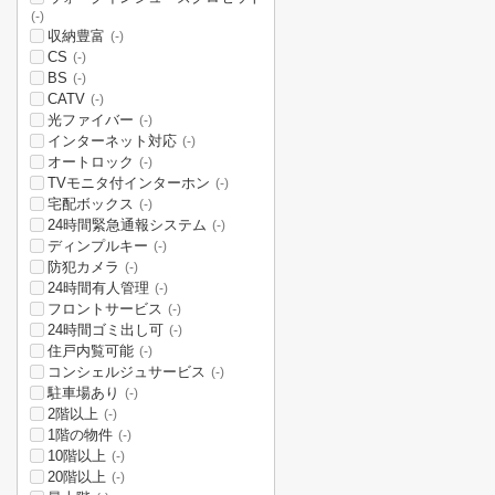
(-)
収納豊富
(-)
CS
(-)
BS
(-)
CATV
(-)
光ファイバー
(-)
インターネット対応
(-)
オートロック
(-)
TVモニタ付インターホン
(-)
宅配ボックス
(-)
24時間緊急通報システム
(-)
ディンプルキー
(-)
防犯カメラ
(-)
24時間有人管理
(-)
フロントサービス
(-)
24時間ゴミ出し可
(-)
住戸内覧可能
(-)
コンシェルジュサービス
(-)
駐車場あり
(-)
2階以上
(-)
1階の物件
(-)
10階以上
(-)
20階以上
(-)