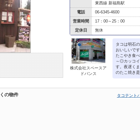
東西線 新福島駅
電話
06-6345-4600
営業時間
17：00～25：00
定休日
無休
タコは明石の
おいしいです
たこやき食べ
～◎カッコイ
す。夜遅くま
株式会社スペースア
のたこ焼き是
ドバンス
くの物件
タコテント