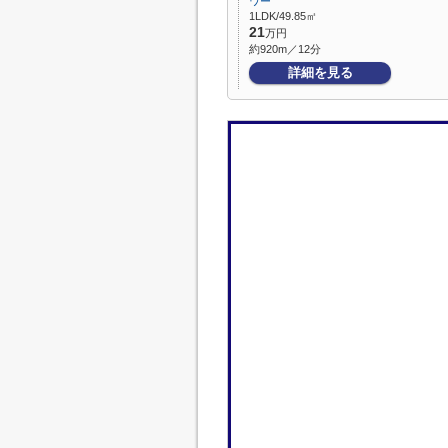
ワー
1LDK/49.85㎡
21
万円
約920m／12分
詳細を見る