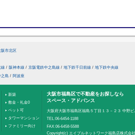
大阪市北区
状線
/
阪神本線
/
京阪電鉄中之島線
/
地下鉄千日前線
/
地下鉄中央線
中之島
/
阿波座
大阪市福島区で不動産をお探しなら
新築
スペース・アドバンス
敷金・礼金0
ペット可
大阪府大阪市福島区福島５丁目１３－２３ 中野ビ
タワーマンション
TEL:06-6454-1188
ファミリー向け
FAX:06-6458-5588
Copyright(c) エイブルネットワーク福島店株式