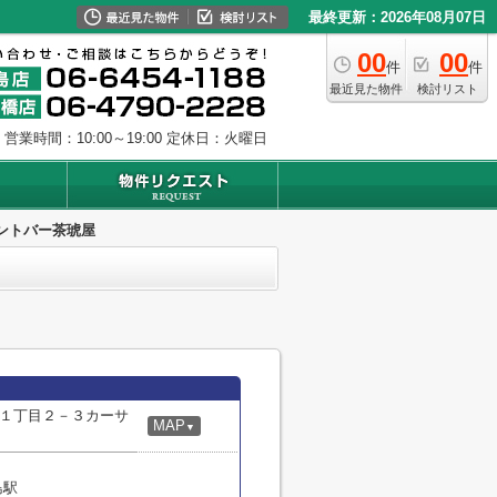
最終更新：2026年08月07日
00
00
件
件
最近見た物件
検討リスト
営業時間：10:00～19:00
定休日：火曜日
ントバー茶琥屋
１丁目２－３カーサ
MAP
▼
島駅