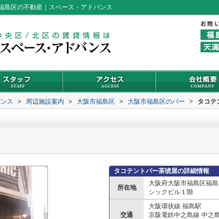
福島区の不動産｜スペース・アドバンス
バンス
>
周辺施設案内
>
大阪市福島区
>
大阪市福島区のバー
>
タコテ
タコテントバー茶琥屋の詳細情報
大阪府大阪市福島区福島
所在地
シックビル１階
大阪環状線 福島駅
交通
京阪電鉄中之島線 中之