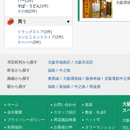
バー
(1件)
大阪環状
そば・うどん
(1件)
その他
(2件)
買う
ドラッグストア
(1件)
コンビニエンスストア
(1件)
スーパー
(3件)
市区町村から探す
大阪市福島区
/
大阪市北区
町名から探す
福島
/
中之島
路線から探す
東西線
/
大阪環状線
/
阪神本線
/
京阪電鉄中之
駅から探す
福島
/
新福島
/
中之島
/
阿波座
大
ホーム
お問い合わせ
新築
ス
会社概要
スタッフ紹介
敷金・礼金0
プライバシーポリシー
周辺施設検索
ペット可
大阪
利用規約
お客様の声
タワーマンション
TEL: