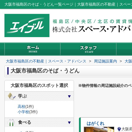
大阪市福島区のそば・うどん一覧ページ｜大阪市福島区の不動産｜スペー
大阪市福島区の不動産｜スペース・アドバンス
>
周辺施設案内
>
大
大阪市福島区のそば・うどん
大阪市福島区のスポット選択
※物件情報の周辺施設紹介のペ
学ぶ
高校
(1件)
小学校
(3件)
食べる
はがくれ
大阪