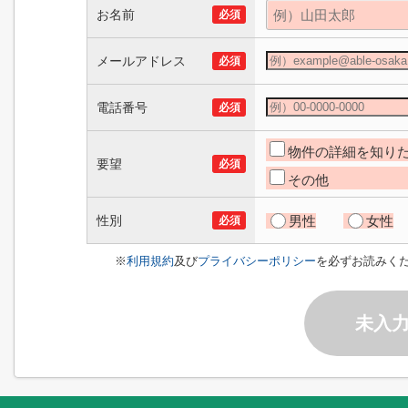
お名前
必須
メールアドレス
必須
電話番号
必須
物件の詳細を知り
要望
必須
その他
性別
男性
女性
必須
※
利用規約
及び
プライバシーポリシー
を必ずお読みく
未入