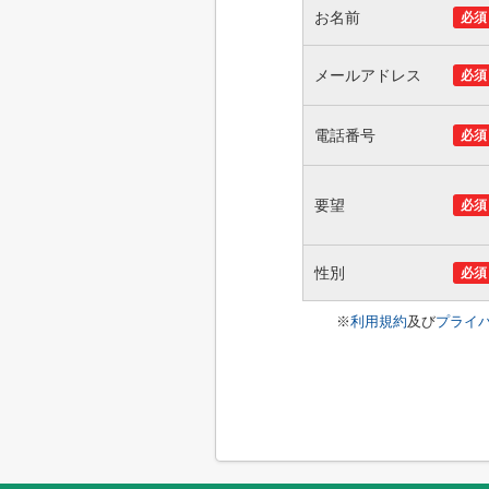
お名前
必須
メールアドレス
必須
電話番号
必須
要望
必須
性別
必須
※
利用規約
及び
プライ