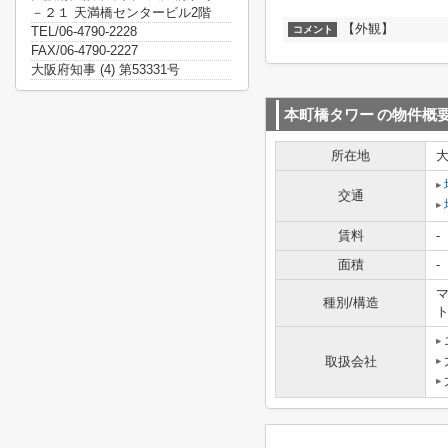
－２１ 天満橋センタービル2階
【外観】
TEL/06-4790-2228
コメント
FAX/06-4790-2227
大阪府知事 (4) 第53331号
本町橋タワー
の物件概
所在地
交通
賃料
-
面積
-
マ
種別/構造
取扱会社