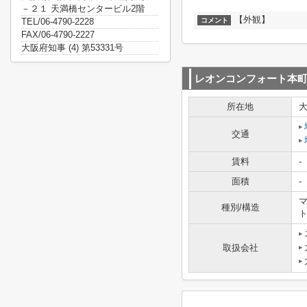
－２１ 天満橋センタービル2階
【外観】
TEL/06-4790-2228
コメント
FAX/06-4790-2227
大阪府知事 (4) 第53331号
レオンコンフォート本
所在地
交通
賃料
-
面積
-
マ
種別/構造
取扱会社