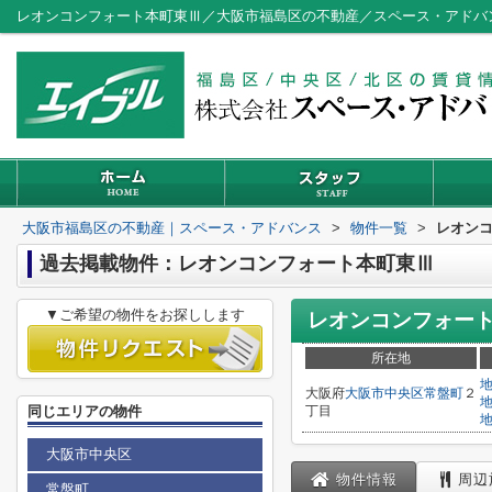
レオンコンフォート本町東Ⅲ／大阪市福島区の不動産／スペース・アドバ
大阪市福島区の不動産｜スペース・アドバンス
>
物件一覧
>
レオン
過去掲載物件：レオンコンフォート本町東Ⅲ
▼ご希望の物件をお探しします
レオンコンフォー
所在地
大阪府
大阪市中央区
常盤町
２
同じエリアの物件
丁目
大阪市中央区
物件情報
周辺
常盤町