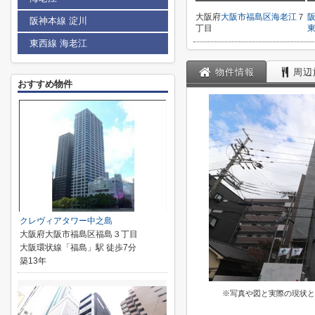
大阪府
大阪市福島区
海老江
７
阪神本線 淀川
丁目
東西線 海老江
物件情報
周辺
おすすめ物件
クレヴィアタワー中之島
大阪府大阪市福島区福島３丁目
大阪環状線「福島」駅 徒歩7分
築13年
※写真や図と実際の現状と