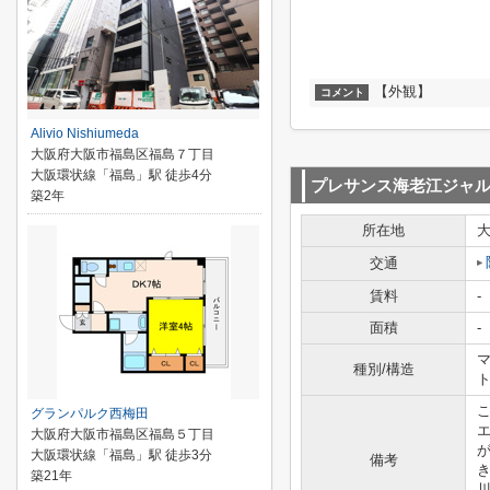
【外観】
コメント
Alivio Nishiumeda
大阪府大阪市福島区福島７丁目
大阪環状線「福島」駅 徒歩4分
プレサンス海老江ジャ
築2年
所在地
交通
賃料
-
面積
-
マ
種別/構造
グランパルク西梅田
大阪府大阪市福島区福島５丁目
大阪環状線「福島」駅 徒歩3分
備考
築21年