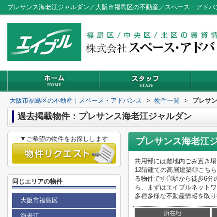
プレサンス海老江ジャルダン／大阪市福島区の不動産／スペース・アドバ
大阪市福島区の不動産｜スペース・アドバンス
>
物件一覧
>
プレサ
過去掲載物件：プレサンス海老江ジャルダン
▼ご希望の物件をお探しします
プレサンス海老江
共用部には敷地内ごみ置き場
12階建ての高層建築◎こち
る物件です◎駅から徒歩6分
同じエリアの物件
ら、まずはエイブルネットワ
多種多様な不動産情報を取り
大阪市福島区
所在地
海老江