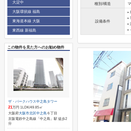
大淀中
種別/構造
マ
大阪環状線 福島
東海道本線 大阪
設備条件
東西線 新福島
この物件を見た方へのお勧め物件
ザ・パークハウス中之島タワー
21
万円 1LDK/49.85㎡
大阪府
大阪市北区
中之島
６丁目
京阪電鉄中之島線「中之島」駅 徒歩2
分