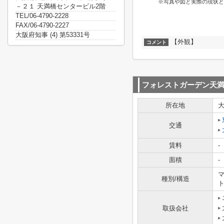
※写真や図と実際の現状と
－２１ 天満橋センタービル2階
TEL/06-4790-2228
FAX/06-4790-2227
大阪府知事 (4) 第53331号
【外観】
コメント
フォレストガーデン天
所在地
交通
賃料
-
面積
-
マ
種別/構造
取扱会社