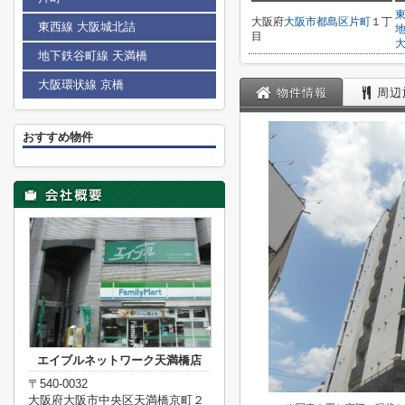
大阪府
大阪市都島区
片町
１丁
東西線 大阪城北詰
目
地下鉄谷町線 天満橋
大阪環状線 京橋
物件情報
周辺
おすすめ物件
エイブルネットワーク天満橋店
〒540-0032
大阪府大阪市中央区天満橋京町２