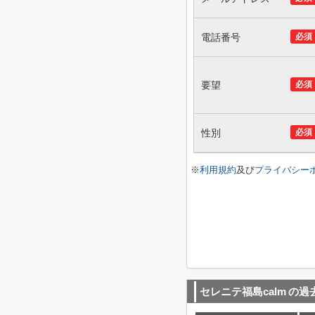
電話番号
必須
要望
必須
性別
必須
※
利用規約
及び
プライバシー
セレニテ福島calm
の過