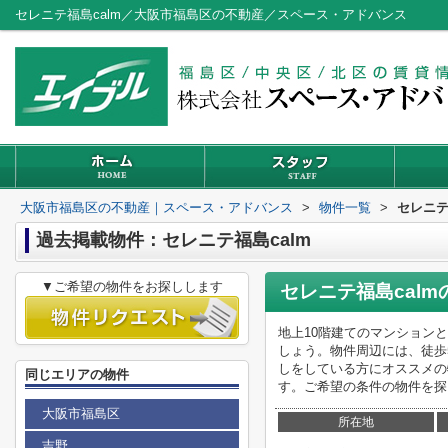
セレニテ福島calm／大阪市福島区の不動産／スペース・アドバンス
大阪市福島区の不動産｜スペース・アドバンス
>
物件一覧
>
セレニテ
過去掲載物件：セレニテ福島calm
▼ご希望の物件をお探しします
セレニテ福島calm
地上10階建てのマンション
しょう。物件周辺には、徒歩
しをしている方にオススメの
同じエリアの物件
す。ご希望の条件の物件を探
大阪市福島区
所在地
吉野