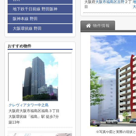
大阪府
大阪市福島区
吉野
２丁
目
地下鉄千日前線 野田阪神
阪神本線 野田
物件情報
大阪環状線 野田
おすすめ物件
クレヴィアタワー中之島
大阪府大阪市福島区福島３丁目
大阪環状線「福島」駅 徒歩7分
築13年
※写真や図と実際の現状と