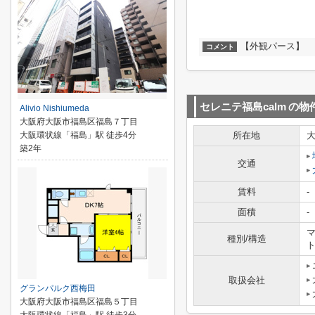
【外観パース】
コメント
セレニテ福島calm
の物
Alivio Nishiumeda
大阪府大阪市福島区福島７丁目
大阪環状線「福島」駅 徒歩4分
所在地
築2年
交通
賃料
-
面積
-
マ
種別/構造
取扱会社
グランパルク西梅田
大阪府大阪市福島区福島５丁目