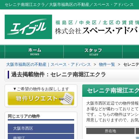
セレニテ南堀江エクラ／大阪市福島区の不動産／スペース・アドバンス
大阪市福島区の不動産｜スペース・アドバンス
>
物件一覧
>
セレニ
過去掲載物件：セレニテ南堀江エクラ
▼ご希望の物件をお探しします
セレニテ南堀江エ
大阪市西区近辺での物件情報
き場などが備わっておりとて
です。こちらの物件はマンシ
同じエリアの物件
用意しておりますので、お気
大阪市西区
所在地
南堀江