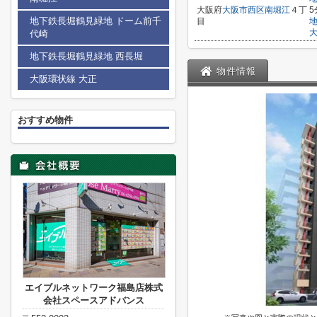
大阪府
大阪市西区
南堀江
４丁
5
地下鉄長堀鶴見緑地 ドーム前千
目
代崎
地下鉄長堀鶴見緑地 西長堀
物件情報
大阪環状線 大正
おすすめ物件
エイブルネットワーク福島店株式
会社スペースアドバンス