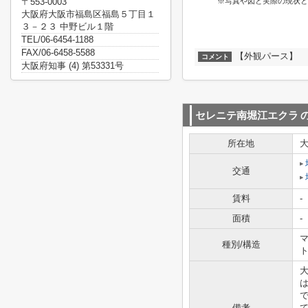
〒553-0003
※写真や図と実際の現状と
大阪府大阪市福島区福島５丁目１
３－２３ 中野ビル１階
TEL/06-6454-1188
FAX/06-6458-5588
【外観パース】
コメント
大阪府知事 (4) 第53331号
セレニテ南堀江エクラ
所在地
交通
賃料
-
面積
-
マ
種別/構造
備考