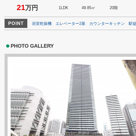
21
万円
1LDK
49.85㎡
20階
POINT
浴室乾燥機
エレベーター2基
カウンターキッチン
駅
PHOTO GALLERY