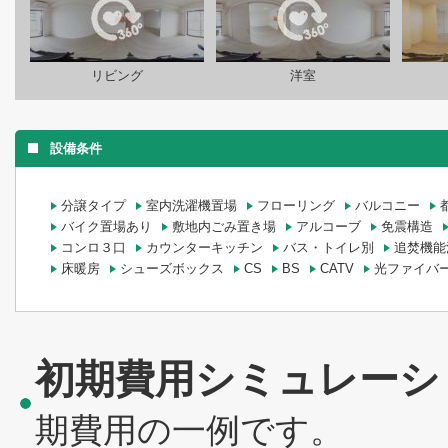
リビング
洋室
設備条件
分譲タイプ
室内洗濯機置場
フローリング
バルコニー
バイク置場あり
敷地内ごみ置き場
アルコーブ
免震構造
コンロ３口
カウンターキッチン
バス・トイレ別
追焚機能
床暖房
シューズボックス
CS
BS
CATV
光ファイバ
初期費用シミュレーシ
期費用の一例です。