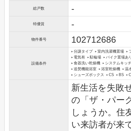
-
総戸数
-
特優賃
102712686
物件番号
分譲タイプ
室内洗濯機置場
電気有
駐輪場
バイク置場あ
食器洗い乾燥機
システムキッ
設備条件
追焚機能浴室
浴室乾燥機
温
シューズボックス
CS
BS
新生活を失敗
の「ザ・パー
しょうか。住友
い来訪者が来