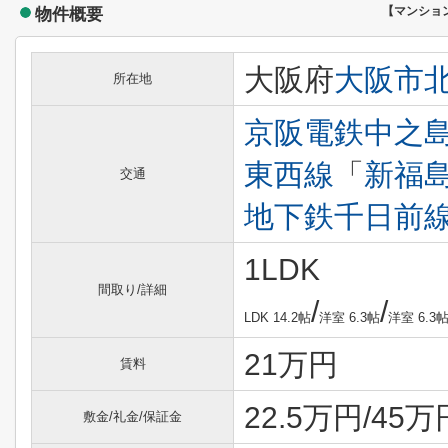
物件概要
【マンショ
大阪府
大阪市
所在地
京阪電鉄中之
東西線
「
新福
交通
地下鉄千日前
1LDK
間取り/詳細
/
/
LDK 14.2帖
洋室 6.3帖
洋室 6.3帖
21万円
賃料
22.5万円/45万円
敷金/礼金/保証金