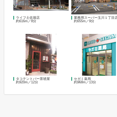
ライフ土佐堀店
業務用スーパー玉川１丁目
約616m／8分
約655m／9分
タコテントバー茶琥屋
セガミ薬局
約920m／12分
約968m／13分