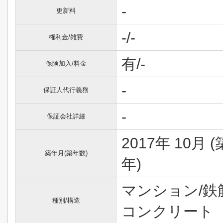
-
更新料
-/-
権利金/雑費
有/-
保険加入/料金
-
保証人代行義務
-
保証会社詳細
2017年 10月 (
築年月(築年数)
年)
マンション/鉄
種別/構造
コンクリート