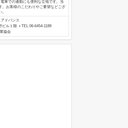
、電車での通勤にも便利な立地です。当
す。お客様のこだわりやご要望などござ
い。
スアドバンス
野ビル１階
TEL:06-6454-1188
業協会