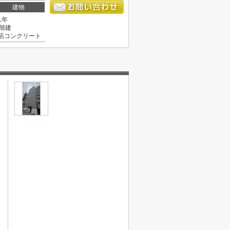
建物
1年
0階建
筋コンクリート