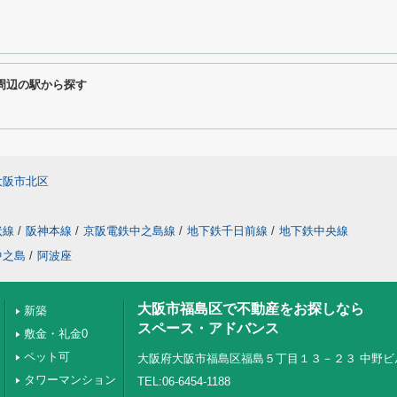
CE周辺の駅から探す
大阪市北区
状線
/
阪神本線
/
京阪電鉄中之島線
/
地下鉄千日前線
/
地下鉄中央線
中之島
/
阿波座
大阪市福島区で不動産をお探しなら
新築
スペース・アドバンス
敷金・礼金0
ペット可
大阪府大阪市福島区福島５丁目１３－２３ 中野ビ
タワーマンション
TEL:06-6454-1188