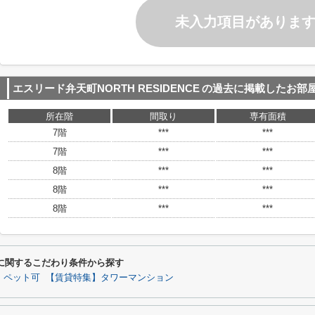
未入力項目がありま
エスリード弁天町NORTH RESIDENCE
の過去に掲載したお部
所在階
間取り
専有面積
7階
***
***
7階
***
***
8階
***
***
8階
***
***
8階
***
***
CEに関するこだわり条件から探す
】ペット可
【賃貸特集】タワーマンション