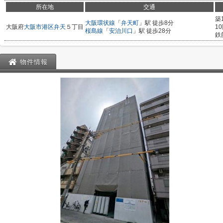
所在地
交通
築
大阪環状線
「
弁天町
」駅 徒歩8分
大阪府
大阪市港区
弁天
５丁目
1
桜島線
「
安治川口
」駅 徒歩28分
鉄
物件情報