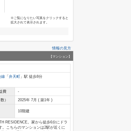
※ご覧になりたい写真をクリックすると
拡大されて表示されます。
情報の見方
【マンション】
央線
「
弁天町
」駅 徒歩8分
益費
-
年数）
2025年 7月 ( 築1年 )
10階建
 RESIDENCE。家から徒歩6分にドラ
す。こちらのマンションは2駅が近くに