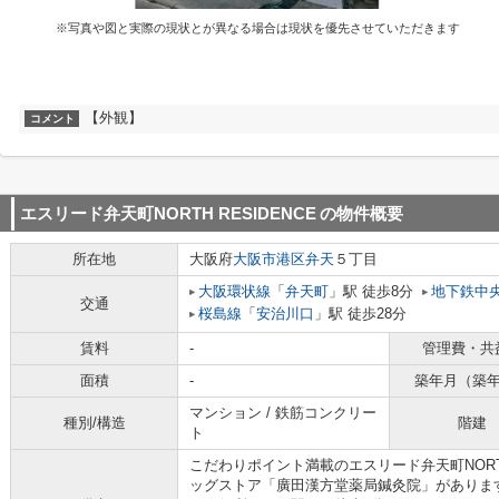
※写真や図と実際の現状とが異なる場合は現状を優先させていただきます
【外観】
コメント
エスリード弁天町NORTH RESIDENCE
の物件概要
所在地
大阪府
大阪市港区
弁天
５丁目
大阪環状線
「
弁天町
」駅 徒歩8分
地下鉄中
交通
桜島線
「
安治川口
」駅 徒歩28分
賃料
-
管理費・共
面積
-
築年月（築
マンション / 鉄筋コンクリー
種別/構造
階建
ト
こだわりポイント満載のエスリード弁天町NORTH
ッグストア「廣田漢方堂薬局鍼灸院」がありま