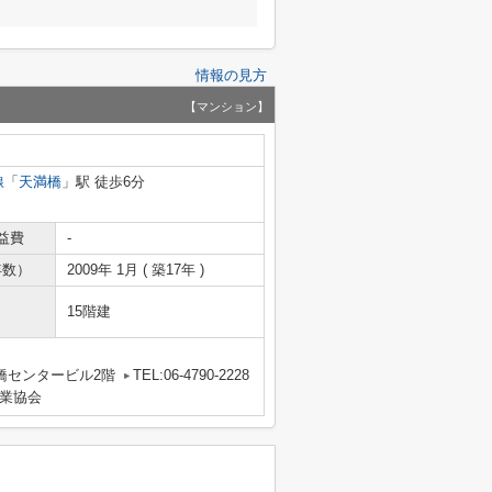
情報の見方
【マンション】
線
「
天満橋
」駅 徒歩6分
益費
-
年数）
2009年 1月 ( 築17年 )
15階建
橋センタービル2階
TEL:06-4790-2228
業協会