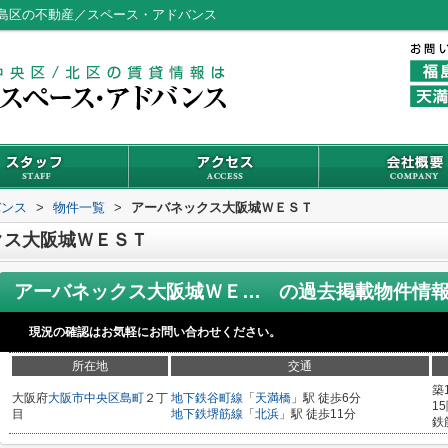
島区の不動産／スペース・アドバンス
バンス
>
物件一覧
>
アーバネックス大阪城ＷＥＳＴ
クス大阪城ＷＥＳＴ
アーバネックス大阪城ＷＥＳＴ
の過去掲載物件情
現況の確認はお気軽にお問い合わせください。
所在地
交通
築
大阪府
大阪市中央区
島町
２丁
地下鉄谷町線
「
天満橋
」駅 徒歩6分
1
目
地下鉄堺筋線
「
北浜
」駅 徒歩11分
鉄