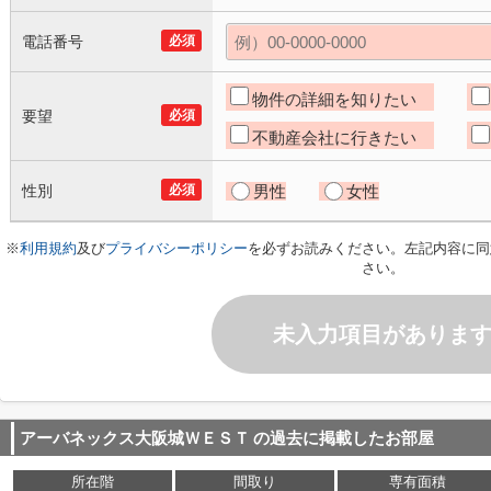
電話番号
必須
物件の詳細を知りたい
要望
必須
不動産会社に行きたい
性別
必須
男性
女性
※
利用規約
及び
プライバシーポリシー
を必ずお読みください。左記内容に同
さい。
未入力項目がありま
アーバネックス大阪城ＷＥＳＴ
の過去に掲載したお部屋
所在階
間取り
専有面積