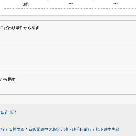
3階
***
***
こだわり条件から探す
から探す
大阪市北区
状線
/
阪神本線
/
京阪電鉄中之島線
/
地下鉄千日前線
/
地下鉄中央線