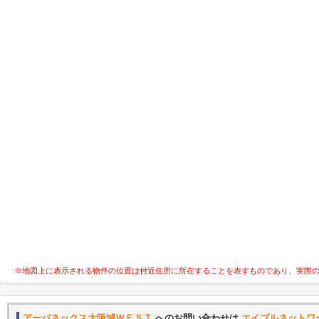
※地図上に表示される物件の位置は付近住所に所在することを表すものであり、実際
アーバネックス大阪城ＷＥＳＴ
へのお問い合わせは
エイブルネットワ