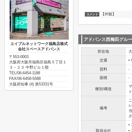
【外観】
コメント
アドバンス西梅田グル
エイブルネットワーク福島店株式
会社スペースアドバンス
所在地
〒553-0003
交通
大阪府大阪市福島区福島５丁目１
３－２３ 中野ビル１階
賃料
-
TEL/06-6454-1188
面積
-
FAX/06-6458-5588
大阪府知事 (4) 第53331号
マ
種別/構造
備考
取扱会社