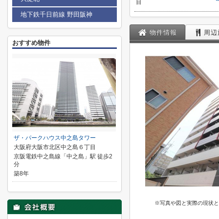
目
地下鉄千日前線 野田阪神
物件情報
周辺
おすすめ物件
ザ・パークハウス中之島タワー
大阪府大阪市北区中之島６丁目
京阪電鉄中之島線「中之島」駅 徒歩2
分
築8年
※写真や図と実際の現状と